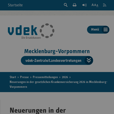
Suche
Seite
RSS
Startseite
Feed
einblenden
Drucken
abonni
Schrift
/
ausblenden
der
Menü
Seite
ändern
Mecklenburg-Vorpommern
vdek-Zentrale/Landesvertretungen
Verband
der
Ersatzka
Start
Presse
Pressemitteilungen
2026
Neuerungen in der gesetzlichen Krankenversicherung 2026 in Mecklenburg-
Vorpommern
Bun
Neuerungen in der