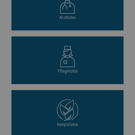
Arztlotse
Pflegelotse
Hospizlotse