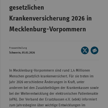
gesetzlichen
Wür
Bay
Krankenversicherung 2026 in
Ber
Mecklenburg-Vorpommern
Bre
Ha
Hes
Pressemitteilung
Seite
Schwerin, 05.01.2026
auf
Mec
Seite
X
Vo
per
teilen
E-
In Mecklenburg-Vorpommern sind rund 1,4 Millionen
Nie
Mail
Menschen gesetzlich krankenversichert. Für sie treten im
Nor
teilen
Jahr 2026 verschiedene Änderungen in Kraft, unter
Wes
anderem bei den Zusatzbeiträgen der Krankenkassen sowie
Rhe
bei der Weiterentwicklung der elektronischen Patientenakte
(ePA). Der Verband der Ersatzkassen e.V. (vdek) informiert
zum Jahresbeginn über wichtige Entwicklungen im
Saa