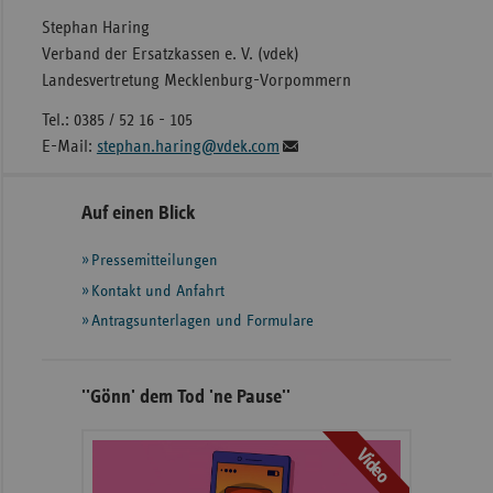
Stephan Haring
Verband der Ersatzkassen e. V. (vdek)
Landesvertretung Mecklenburg-Vorpommern
Tel.: 0385 / 52 16 - 105
E-Mail:
stephan.haring@vdek.com
Seitennavigation
Seitenleiste
Auf einen Blick
mit
Pressemitteilungen
weiteren
Informationen
Kontakt und Anfahrt
Antragsunterlagen und Formulare
''Gönn' dem Tod 'ne Pause''
Video