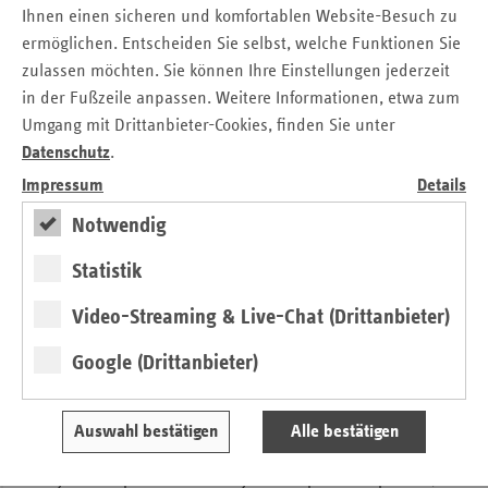
Der Beitragssatz in der sozialen Pflegeversicherung bleibt
Ihnen einen sicheren und komfortablen Website-Besuch zu
zunächst bei 3,6 Prozent stabil. Arbeitgeber und
ermöglichen. Entscheiden Sie selbst, welche Funktionen Sie
Beschäftigte tragen die Beiträge wie bisher jeweils zur
zulassen möchten. Sie können Ihre Einstellungen jederzeit
Hälfte. Für Eltern mit mehreren Kindern gelten weiterhin
in der Fußzeile anpassen. Weitere Informationen, etwa zum
geringere Beitragssätze. Versicherte ohne Kinder ab 23
Umgang mit Drittanbieter-Cookies, finden Sie unter
Jahren zahlen weiterhin einen zusätzlichen
Datenschutz
.
Beitragszuschlag von 0,6 Prozentpunkten.
Impressum
Details
Elektronische Patientenakte:
Notwendig
Weiterentwicklung des digitalen
Statistik
Medikationsprozesses
Video-Streaming & Live-Chat (Drittanbieter)
Seit Mitte Januar 2025 erhalten alle Versicherten, die dem
Google (Drittanbieter)
nicht widersprochen haben, automatisch eine elektronische
Patientenakte (ePA). Schrittweise wird deren Nutzung
weiter ausgebaut. Seit Oktober 2025 sind Ärztinnen und
Auswahl bestätigen
Alle bestätigen
Ärzte, Zahnärztinnen und Zahnärzte sowie
Psychotherapeutinnen und Psychotherapeuten verpflichtet,