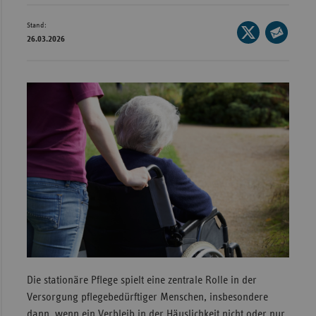
Wür
Stand:
Seite
26.03.2026
Bay
auf
Seite
X
per
Ber
teilen
E-
Bre
Mail
Ha
teilen
Hes
Mec
Vo
Nie
Nor
Wes
Rhe
Die stationäre Pflege spielt eine zentrale Rolle in der
Versorgung pflegebedürftiger Menschen, insbesondere
Saa
dann, wenn ein Verbleib in der Häuslichkeit nicht oder nur