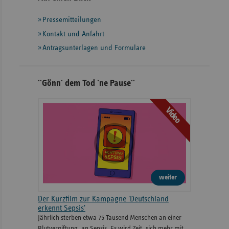
mit
Pressemitteilungen
weiteren
Informationen
Kontakt und Anfahrt
Antragsunterlagen und Formulare
''Gönn' dem Tod 'ne Pause''
Video
weiter
Der Kurzfilm zur Kampagne 'Deutschland
erkennt Sepsis'
Jährlich sterben etwa 75 Tausend Menschen an einer
Blutvergiftung, an Sepsis. Es wird Zeit, sich mehr mit