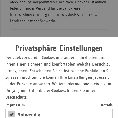
Mecklenburg-Vorpommern einreichen. Der vdek ist aktuell
federführender Verband für die Landkreise
Nordwestmecklenburg und Ludwigslust-Parchim sowie die
Landeshauptstadt Schwerin.
Versorgung Pflegebedürftiger bei
Privatsphäre-Einstellungen
Inanspruchnahme von Vorsorge- oder
Der vdek verwendet Cookies und andere Funktionen, um
Rehabilitationsleistungen durch eine
Ihnen einen sicheren und komfortablen Website-Besuch zu
Pflegeperson
ermöglichen. Entscheiden Sie selbst, welche Funktionen Sie
zulassen möchten. Sie können Ihre Einstellungen jederzeit
Ab dem 1. Juli 2024 haben pflegebedürftige Personen nach
in der Fußzeile anpassen. Weitere Informationen, etwa zum
§ 42a SGB XI Anspruch auf eine Versorgung in
Umgang mit Drittanbieter-Cookies, finden Sie unter
zugelassenen Vorsorge- oder Rehabilitationseinrichtungen,
Datenschutz
.
wenn dort deren Pflegeperson gleichzeitig eine Vorsorge-
oder Rehabilitationsmaßnahme in Anspruch nimmt. Bisher
Impressum
Details
erforderte die Organisation der Sicherstellung der
Notwendig
pflegerischen Versorgung für den Zeitraum einer