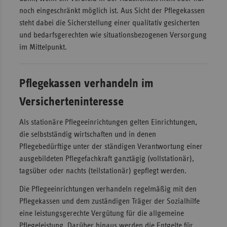
noch eingeschränkt möglich ist. Aus Sicht der Pflegekassen
Sac
steht dabei die Sicherstellung einer qualitativ gesicherten
Sac
und bedarfsgerechten wie situationsbezogenen Versorgung
An
im Mittelpunkt.
Sch
Ho
Pflegekassen verhandeln im
Thü
Versicherteninteresse
Als stationäre Pflegeeinrichtungen gelten Einrichtungen,
die selbstständig wirtschaften und in denen
Pflegebedürftige unter der ständigen Verantwortung einer
ausgebildeten Pflegefachkraft ganztägig (vollstationär),
tagsüber oder nachts (teilstationär) gepflegt werden.
Die Pflegeeinrichtungen verhandeln regelmäßig mit den
Pflegekassen und dem zuständigen Träger der Sozialhilfe
eine leistungsgerechte Vergütung für die allgemeine
Pflegeleistung. Darüber hinaus werden die Entgelte für