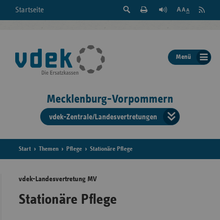
Suche
Seite
RSS
Startseite
Feed
einblenden
Drucken
abonni
Schrift
/
ausblenden
der
Menü
Seite
ändern
Mecklenburg-Vorpommern
vdek-Zentrale/Landesvertretungen
Verband
der
Ersatzka
Start
Themen
Pflege
Stationäre Pflege
vdek-Landesvertretung MV
Bun
Stationäre Pflege