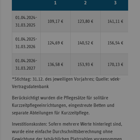
1
2
3
01.04.2024-
109,17 €
123,80 €
141,11 €
1
31.03.2025
01.04.2025-
124,69 €
140,52 €
156,54 €
1
31.03.2026
01.04.2026-
136,58 €
153,93 €
170,13 €
18
31.03.2027
*Stichtag: 31.12. des jeweiligen Vorjahres; Quelle: vdek-
Vertragsdatenbank
Berücksichtigt wurden die Pflegesätze für solitäre
Kurzzeitpflegeeinrichtungen, eingestreute Betten und
separate Abteilungen für Kurzzeitpflege.
Investitionskosten: Sofern mehrere Werte hinterlegt sind,
wurde eine einfache Durchschnittsberechnung ohne
Gewichtung der tatsächlichen Platzzahlen vorgenommen