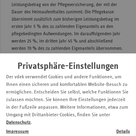
Leistungsbetrag von der Pflegeversicherung, der mit der
Sac
Dauer des Heimaufenthaltes zunimmt. Die Pflegekasse
Sac
übernimmt zusätzlich zum bisherigen Leistungsbetrag im
An
ersten Jahr 5 % des zu zahlenden Eigenanteils an den
pflegebedingten Aufwendungen. Im darauffolgenden Jahr
Sch
werden 25 %, im dritten Jahr 45 % und abschließend
Ho
werden 70 % des zu zahlenden Eigenanteils übernommen.
Thü
Diese Entlastung stationär versorgter Pflegebedürftiger
Privatsphäre-Einstellungen
führt nur kurzfristig zu einer Reduzierung der Eigenanteile.
Im Zuge der gewollten besseren Bezahlung der Pflegekräfte
Der vdek verwendet Cookies und andere Funktionen, um
wird schon die Umsetzung der Tariftreueregelung ab
Ihnen einen sicheren und komfortablen Website-Besuch zu
September 2022 zu einer erneuten Steigerung der
ermöglichen. Entscheiden Sie selbst, welche Funktionen Sie
Eigenanteile führen. Weitere Steigerungen ab 2023 stehen
zulassen möchten. Sie können Ihre Einstellungen jederzeit
bereits fest, weil Pflegeheime zur Entlastung der
in der Fußzeile anpassen. Weitere Informationen, etwa zum
Pflegekräfte mehr Personal zur Versorgung einstellen
Umgang mit Drittanbieter-Cookies, finden Sie unter
dürfen.
Datenschutz
.
Impressum
Details
Seitennavigation
Seitenleiste