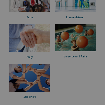
Ärzte
Krankenhäuser
Vorsorge und Reha
Pflege
Selbsthilfe