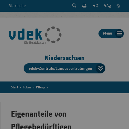
Suche
Seite
RSS
Startseite
Feed
einblenden
Drucken
abonni
Schrift
/
ausblenden
der
Menü
Seite
ändern
Niedersachsen
vdek-Zentrale/Landesvertretungen
Verband
der
Ersatzka
Start
Fokus
Pflege
Bun
Eigenanteile von
Pflegebedürftigen