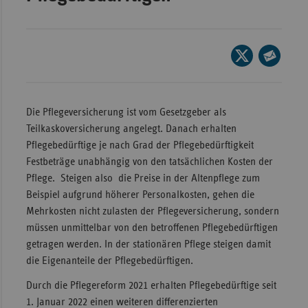
Wür
Bay
Seite
Ber
auf
Seite
X
per
Bre
teilen
E-
Die Pflegeversicherung ist vom Gesetzgeber als
Ha
Mail
Teilkaskoversicherung angelegt. Danach erhalten
Hes
teilen
Pflegebedürftige je nach Grad der Pflegebedürftigkeit
Mec
Festbeträge unabhängig von den tatsächlichen Kosten der
Vo
Pflege. Steigen also die Preise in der Altenpflege zum
Beispiel aufgrund höherer Personalkosten, gehen die
Nie
Mehrkosten nicht zulasten der Pflegeversicherung, sondern
Nor
müssen unmittelbar von den betroffenen Pflegebedürftigen
Wes
getragen werden. In der stationären Pflege steigen damit
die Eigenanteile der Pflegebedürftigen.
Rhe
Durch die Pflegereform 2021 erhalten Pflegebedürftige seit
1. Januar 2022 einen weiteren differenzierten
Saa