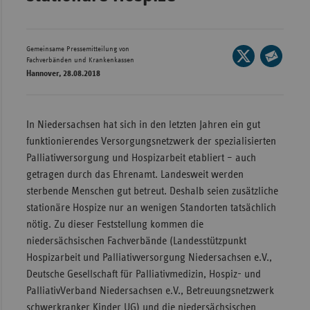
Wür
Bay
Gemeinsame Pressemitteilung von
Seite
Fachverbänden und Krankenkassen
Ber
auf
Hannover, 28.08.2018
Seite
X
per
Bre
teilen
E-
Ha
In Niedersachsen hat sich in den letzten Jahren ein gut
Mail
Hes
funktionierendes Versorgungsnetzwerk der spezialisierten
teilen
Palliativversorgung und Hospizarbeit etabliert – auch
Mec
getragen durch das Ehrenamt. Landesweit werden
Vo
sterbende Menschen gut betreut. Deshalb seien zusätzliche
Nie
stationäre Hospize nur an wenigen Standorten tatsächlich
nötig. Zu dieser Feststellung kommen die
Nor
niedersächsischen Fachverbände (Landesstützpunkt
Wes
Hospizarbeit und Palliativversorgung Niedersachsen e.V.,
Rhe
Deutsche Gesellschaft für Palliativmedizin, Hospiz- und
PalliativVerband Niedersachsen e.V., Betreuungsnetzwerk
Saa
schwerkranker Kinder UG) und die niedersächsischen