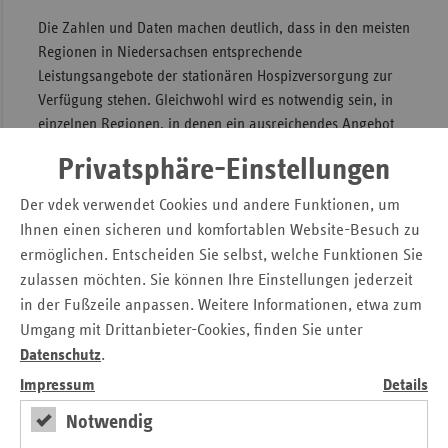
Die Zahlen und Daten machen deutlich, dass in den meisten
Regionen in Niedersachsen entsprechende
Leistungsangebote der stationären Hospizversorgung zur
Verfügung stehen. Gleichwohl wird es notwendig sein, in
einzelnen Regionen, in denen ein ausreichendes Angebot
noch nicht existiert, bedarfsgerechte, den qualitativen
Privatsphäre-Einstellungen
Anforderungen entsprechende, nachhaltige und
wirtschaftliche Strukturen zu schaffen. Hier gelte es
Der vdek verwendet Cookies und andere Funktionen, um
allerdings mit Augenmaß zu agieren, fordern
Ihnen einen sicheren und komfortablen Website-Besuch zu
Fachverbände, Krankenkassen , aber auch die Politik. Das
ermöglichen. Entscheiden Sie selbst, welche Funktionen Sie
Niedersächsische Sozialministerium begrüßt die
zulassen möchten. Sie können Ihre Einstellungen jederzeit
gemeinsame Initiative. Mit der Handlungsempfehlung halte
in der Fußzeile anpassen. Weitere Informationen, etwa zum
man auch ein Planungsinstrument in den Händen.
Umgang mit Drittanbieter-Cookies, finden Sie unter
„Die Sicherung der Hospizarbeit und Palliativversorgung ist
Datenschutz
.
ein wichtiges Anliegen für die niedersächsische
Impressum
Details
Landesregierung. Daher hat sich das Land immer wieder in
Notwendig
diesem Bereich insbesondere für die ehrenamtliche