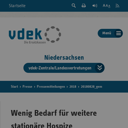
Suche
Seite
RSS
Startseite
Feed
einblenden
Drucken
abonni
Schrift
/
ausblenden
der
Menü
Seite
ändern
Niedersachsen
vdek-Zentrale/Landesvertretungen
Verband
der
Ersatzka
Start
Presse
Pressemitteilungen
2018
20180828_gem
Bun
Wenig Bedarf für weitere
stationäre Hospize