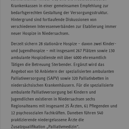
Krankenkassen in einer gemeinsamen Empfehlung zur
Sac
bedarfsgerechten Gestaltung der Versorgungsstruktur.
Sac
Hintergrund sind fortlaufende Diskussionen von
An
verschiedenen Interessenverbänden zur Etablierung immer
neuer Hospize in Niedersachsen.
Sch
Ho
Derzeit sichern 28 stationäre Hospize – davon zwei Kinder-
und Jugendhospize – mit insgesamt 267 Plätzen sowie 130
Thü
ambulante Hospizdienste mit über 4000 ehrenamtlich
Tätigen die Betreuung Sterbender. Ergänzt wird das
Angebot von 50 Anbietern der spezialisierten ambulanten
Palliativversorgung (SAPV) sowie 320 Palliativbetten in
niedersächsischen Krankenhäusern. Für die spezialisierte
ambulante Palliativversorgung bei Kindern und
Jugendlichen existieren in Niedersachsen sechs
Regionalteams mit insgesamt 25 Ärzten, 61 Pflegenden und
12 psychosozialen Fachkräften. Daneben führen 540
praktizierende niedergelassene Ärzte die
Zusatzqualifikation „Palliativmedizin“.