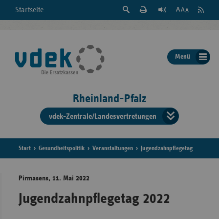
Suche
Seite
RSS
Startseite
Feed
einblenden
Drucken
abonni
Schrift
/
ausblenden
der
Menü
Seite
ändern
Rheinland-Pfalz
vdek-Zentrale/Landesvertretungen
Verband
der
Ersatzka
Start
Gesundheitspolitik
Veranstaltungen
Jugendzahnpflegetag
Pirmasens, 11. Mai 2022
Bun
Jugendzahnpflegetag 2022