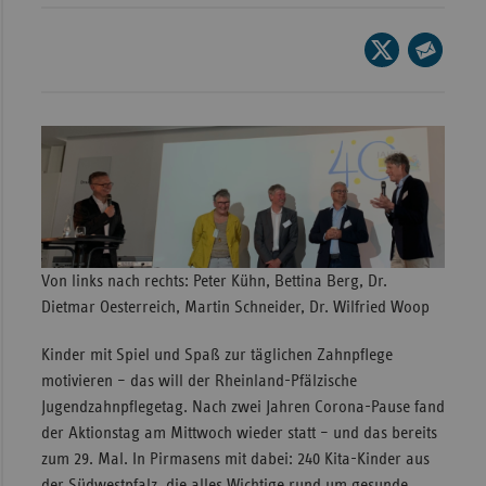
Wür
Seite
Bay
auf
Seite
X
per
Ber
teilen
E-
Bre
Mail
Ha
teilen
Hes
Mec
Von links nach rechts: Peter Kühn, Bettina Berg, Dr.
Vo
Dietmar Oesterreich, Martin Schneider, Dr. Wilfried Woop
Nie
Kinder mit Spiel und Spaß zur täglichen Zahnpflege
Nor
motivieren – das will der Rheinland-Pfälzische
Wes
Jugendzahnpflegetag. Nach zwei Jahren Corona-Pause fand
Rhe
der Aktionstag am Mittwoch wieder statt – und das bereits
zum 29. Mal. In Pirmasens mit dabei: 240 Kita-Kinder aus
Saa
der Südwestpfalz, die alles Wichtige rund um gesunde