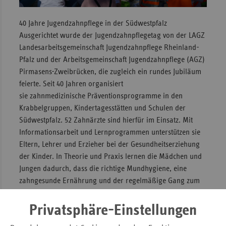
40 Jahre Jugendzahnpflege in der Südwestpfalz
Ausgerichtet wurde der Jugendzahnpflegetag von der LAGZ
Landesarbeitsgemeinschaft Jugendzahnpflege Rheinland-
Pfalz und der Arbeitsgemeinschaft Jugendzahnpflege (AGZ)
Pirmasens-Zweibrücken, die zugleich ein rundes Jubiläum
feierte. Seit 40 Jahren organisiert
sie zahnmedizinische Präventionsprogramme in den
Krabbelgruppen, Kindertagesstätten und Schulen der
Südwestpfalz. 52 Zahnärzte sind hierfür im Einsatz. Mit
Informationsarbeit und Lernprogrammen unterstützen sie
Eltern, Lehrer und Erzieher bei der Gesundheitserziehung
der Kinder. In Theorie und Praxis lernen die Mädchen und
Jungen dadurch, dass die richtige Mundhygiene, eine
zahngesunde Ernährung und der regelmäßige Gang zum
Zahnarzt selbstverständlich sind.
Privatsphäre-Einstellungen
Zahngesundheit: Rheinland-Pfalz