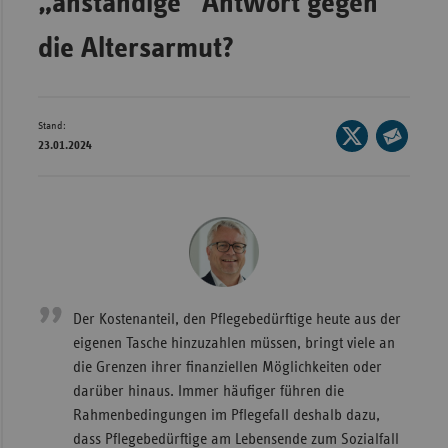
„anständige“ Antwort gegen
Wür
die Altersarmut?
Bay
Ber
Stand:
Seite
Bre
23.01.2024
auf
Seite
Ha
X
per
Hes
teilen
E-
Mec
Mail
Vo
teilen
Nie
Der Kostenanteil, den Pflegebedürftige heute aus der
Nor
eigenen Tasche hinzuzahlen müssen, bringt viele an
Wes
die Grenzen ihrer finanziellen Möglichkeiten oder
Rhe
darüber hinaus. Immer häufiger führen die
Rahmenbedingungen im Pflegefall deshalb dazu,
dass Pflegebedürftige am Lebensende zum Sozialfall
Saa