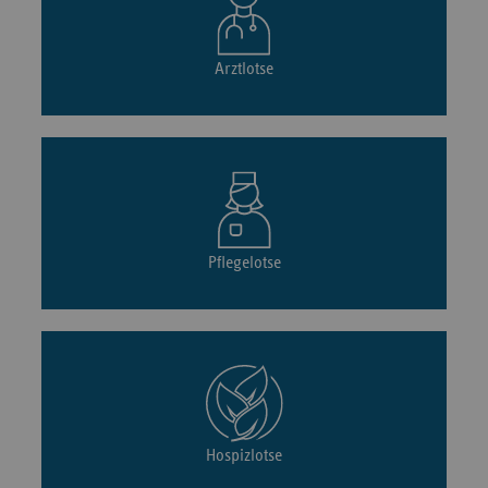
Arztlotse
Pflegelotse
Hospizlotse