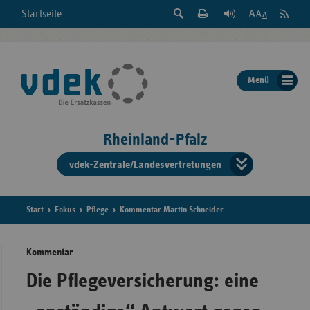
Suche
Seite
RSS
Startseite
Feed
einblenden
Drucken
abonni
Schrift
/
ausblenden
der
Menü
Seite
ändern
Rheinland-Pfalz
vdek-Zentrale/Landesvertretungen
Verband
der
Ersatzka
Start
Fokus
Pflege
Kommentar Martin Schneider
Kommentar
Bun
Die Pflegeversicherung: eine