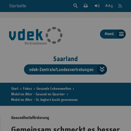
Suche
Seite
RSS
Startseite
Feed
einblenden
Drucken
abonni
Schrift
/
ausblenden
der
Menü
Seite
ändern
Saarland
vdek-Zentrale/Landesvertretungen
Verband
der
Ersatzka
Start
Fokus
Gesunde Lebenswelten
Mobil im Alter - Gesund im Quartier
Mobil im Alter - St. Ingbert kocht gemeinsam
Bun
Gesundheitsförderung
Gemeinsam schmeckt es besser