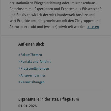
der stationären Pflege­einrichtung oder im Kranken­haus. ­
Gemeinsam mit Expertinnen und Experten aus Wissenschaft
und Praxis entwickelt der vdek bundesweit Ansätze und
setzt Projekte um, die gemeinsam mit den Zielgruppen und
Akteuren erprobt und (weiter-)entwickelt werden.
» Lesen
Seitennavigation
Seitenleiste
Auf einen Blick
mit
Fokus-Themen
weiteren
Informationen
Kontakt und Anfahrt
Pressemitteilungen
Ansprechpartner
Veranstaltungen
Eigenanteile in der stat. Pflege zum
01.01.2026