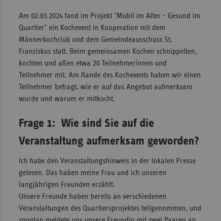
Sac
Am 02.03.2024 fand im Projekt "Mobil im Alter - Gesund im
Quartier" ein Kochevent in Kooperation mit dem
Sac
Männerkochclub und dem Gemeindeausschuss St.
An
Franziskus statt. Beim gemeinsamen Kochen schnippelten,
Sch
kochten und aßen etwa 20 Teilnehmerinnen und
Ho
Teilnehmer mit. Am Rande des Kochevents haben wir einen
Teilnehmer befragt, wie er auf das Angebot aufmerksam
Thü
wurde und warum er mitkocht.
Frage 1: Wie sind Sie auf die
Veranstaltung aufmerksam geworden?
Ich habe den Veranstaltungshinweis in der lokalen Presse
gelesen. Das haben meine Frau und ich unseren
langjährigen Freunden erzählt.
Unsere Freunde haben bereits an verschiedenen
Veranstaltungen des Quartiersprojektes teilgenommen, und
spontan meldete uns unsere Freundin mit zwei Paaren an.