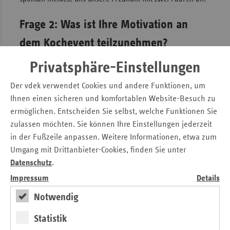
Frage 2: Was ist Ihre Motivation an
dem Kochevent teilzunehmen?
Privatsphäre-Einstellungen
Der vdek verwendet Cookies und andere Funktionen, um
Ihnen einen sicheren und komfortablen Website-Besuch zu
ermöglichen. Entscheiden Sie selbst, welche Funktionen Sie
zulassen möchten. Sie können Ihre Einstellungen jederzeit
in der Fußzeile anpassen. Weitere Informationen, etwa zum
Umgang mit Drittanbieter-Cookies, finden Sie unter
Datenschutz
.
Impressum
Details
Notwendig
Meine Frau bekocht mich seit ganz vielen Jahren mehr als
gut. Ich habe nie Kochen gelernt – nicht wie meine Söhne
Statistik
bereits in ihren Studentenzeiten.