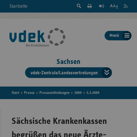
Suche
Seite
RSS
Startseite
Feed
einblenden
Drucken
abonni
Schrift
/
ausblenden
der
Menü
Seite
ändern
Sachsen
vdek-Zentrale/Landesvertretungen
Verband
der
Ersatzka
Start
Presse
Pressemitteilungen
2009
5.3.2009
Bun
Sächsische Krankenkassen
begrüßen das neue Ärzte-