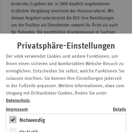
konkretes Ergebnis der in 2009 deutlich angehobenen
Sac
ärztlichen Vergütung innerhalb der Honorarreform. Mit
diesem Angebot unterstreicht die KVS ihre Bemühungen
Sac
um die Position als Dienstleister sowohl für Ärzte als auch
An
für Patienten. Die gesetzlichen Krankenkassen in Sachsen
Sch
erwarten, dass durch das Servicetelefon perspektivisch die
Ho
Privatsphäre-Einstellungen
Patienten auch bei der Terminvergabe unterstützt werden.
Thü
Der vdek verwendet Cookies und andere Funktionen, um
Nach Angaben der KVS ist das Bürgertelefon Montag bis
Ihnen einen sicheren und komfortablen Website-Besuch zu
Donnerstag 9 – 13 Uhr und 14 – 17 Uhr sowie freitags von 9
– 14 Uhr erreichbar.
ermöglichen. Entscheiden Sie selbst, welche Funktionen Sie
zulassen möchten. Sie können Ihre Einstellungen jederzeit
Diese Pressemitteilung wurde veröffentlicht von den
in der Fußzeile anpassen. Weitere Informationen, etwa zum
Krankenkassenverbänden in Sachsen.
Umgang mit Drittanbieter-Cookies, finden Sie unter
Druckversion der Pressemitteilung
Datenschutz
.
Impressum
Details
Federführend für die Veröffentlichung:
Notwendig
AOK PLUS für Sachsen und Thüringen
Pressesprecherin: Hannelore Strobel