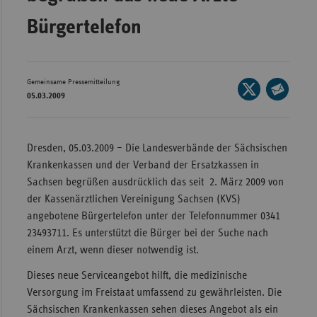
Wür
Bürgertelefon
Bay
Ber
Gemeinsame Pressemitteilung
Seite
Bre
05.03.2009
auf
Seite
Ha
X
per
teilen
Hes
E-
Dresden, 05.03.2009 – Die Landesverbände der Sächsischen
Mail
Krankenkassen und der Verband der Ersatzkassen in
Mec
teilen
Sachsen begrüßen ausdrücklich das seit 2. März 2009 von
Vo
der Kassenärztlichen Vereinigung Sachsen (KVS)
Nie
angebotene Bürgertelefon unter der Telefonnummer 0341
Nor
23493711. Es unterstützt die Bürger bei der Suche nach
Wes
einem Arzt, wenn dieser notwendig ist.
Rhe
Dieses neue Serviceangebot hilft, die medizinische
Versorgung im Freistaat umfassend zu gewährleisten. Die
Sächsischen Krankenkassen sehen dieses Angebot als ein
Saa