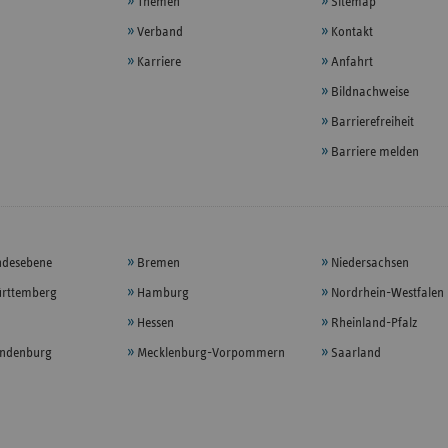
Themen
Sitemap
Verband
Kontakt
Karriere
Anfahrt
Bildnachweise
Barrierefreiheit
Barriere melden
ndesebene
Bremen
Niedersachsen
rttemberg
Hamburg
Nordrhein-Westfalen
Hessen
Rheinland-Pfalz
andenburg
Mecklenburg-Vorpommern
Saarland