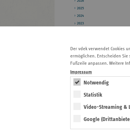
2026
2025
2024
2023
2022
2021
2020
Der vdek verwendet Cookies u
ermöglichen. Entscheiden Sie s
Pressestelle
Fußzeile anpassen. Weitere In
Bildarchiv
Impressum
Daten zum
Notwendig
Gesundheitswesen
Statistik
Video-Streaming & L
Seitenleiste
Auf einen Blick
mit
Google (Drittanbiete
Pressemitteilungen
weiteren
Informationen
Veranstaltungen