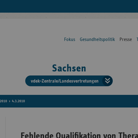
Fokus
Gesundheitspolitik
Presse
Sachsen
vdek-Zentrale/Landesvertretungen
Verba
der
2010
4.3.2010
Ersat
Fehlende Qualifikation von Ther
Bun