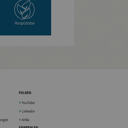
Hospizlotse
FOLGEN
YouTube
LinkedIn
lungen
XING
EMPFEHLEN