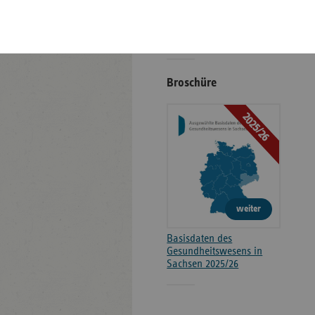
Kontakt und Anfahrt
Positionen
Broschüre
2025/26
weiter
Basisdaten des
Gesundheitswesens in
Sachsen 2025/26