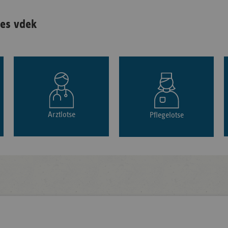
es vdek
Arztlotse
Pflegelotse