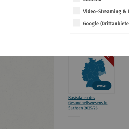
Kontakt und Anfahrt
Video-Streaming & L
Positionen
Google (Drittanbiete
Broschüre
2025/26
weiter
Basisdaten des
Gesundheitswesens in
Sachsen 2025/26