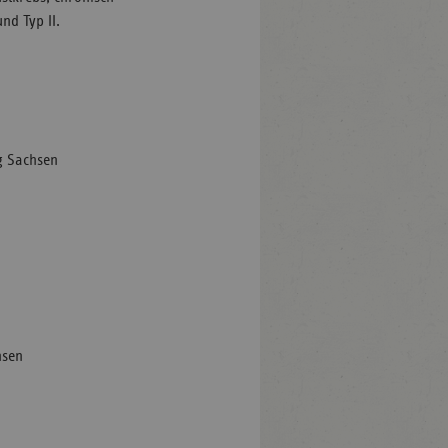
nd Typ II.
ng Sachsen
hsen