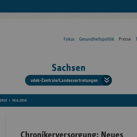
Fokus
Gesundheitspolitik
Presse
Sachsen
vdek-Zentrale/Landesvertretungen
Verba
der
2010
30.6.2010
Ersat
Chronikerversorgung: Neues
Bun