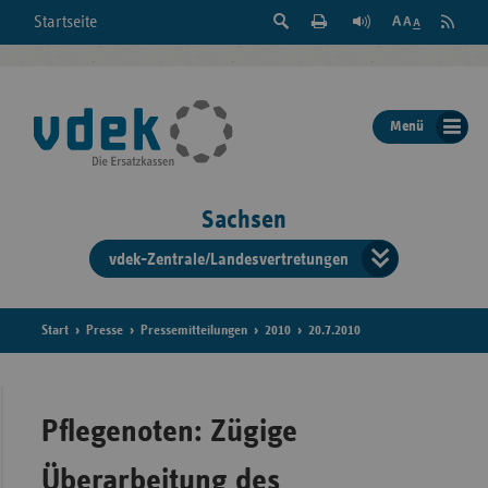
Suche
Seite
RSS
Startseite
Feed
einblenden
Drucken
abonni
Schrift
/
ausblenden
der
Menü
Seite
ändern
Sachsen
vdek-Zentrale/Landesvertretungen
Verband
der
Ersatzka
Start
Presse
Pressemitteilungen
2010
20.7.2010
Bun
Pflegenoten: Zügige
Überarbeitung des