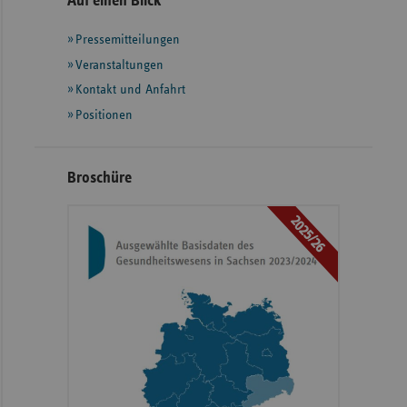
Auf einen Blick
mit
Pressemitteilungen
weiteren
Informationen
Veranstaltungen
Kontakt und Anfahrt
Positionen
Broschüre
2025/26