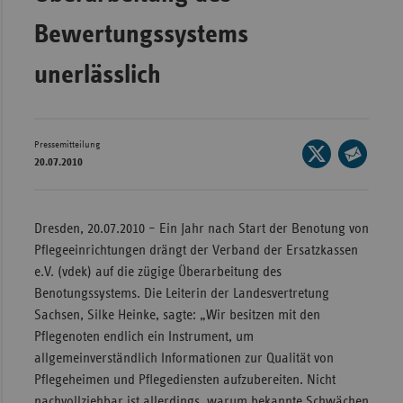
Wür
Bewertungssystems
Bay
unerlässlich
Ber
Bre
Pressemitteilung
Seite
Ha
20.07.2010
auf
Seite
Hes
X
per
Mec
teilen
E-
Dresden, 20.07.2010 – Ein Jahr nach Start der Benotung von
Vo
Mail
Pflegeeinrichtungen drängt der Verband der Ersatzkassen
Nie
teilen
e.V. (vdek) auf die zügige Überarbeitung des
Benotungssystems. Die Leiterin der Landesvertretung
Nor
Sachsen, Silke Heinke, sagte: „Wir besitzen mit den
Wes
Pflegenoten endlich ein Instrument, um
Rhe
allgemeinverständlich Informationen zur Qualität von
Pflegeheimen und Pflegediensten aufzubereiten. Nicht
Saa
nachvollziehbar ist allerdings, warum bekannte Schwächen