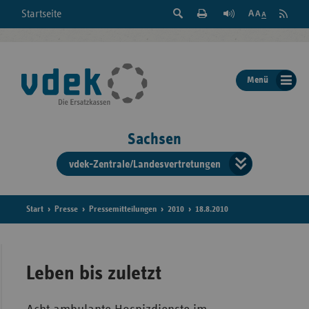
Suche
Seite
RSS
Startseite
Feed
einblenden
Drucken
abonni
Schrift
/
ausblenden
der
Menü
Seite
ändern
Sachsen
vdek-Zentrale/Landesvertretungen
Verband
der
Ersatzka
Start
Presse
Pressemitteilungen
2010
18.8.2010
Bun
Leben bis zuletzt