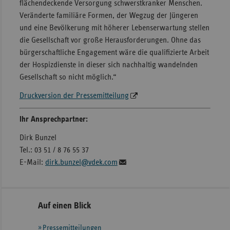
flächendeckende Versorgung schwerstkranker Menschen.
Veränderte familiäre Formen, der Wegzug der Jüngeren
und eine Bevölkerung mit höherer Lebenserwartung stellen
die Gesellschaft vor große Herausforderungen. Ohne das
bürgerschaftliche Engagement wäre die qualifizierte Arbeit
der Hospizdienste in dieser sich nachhaltig wandelnden
Gesellschaft so nicht möglich.“
Druckversion der Pressemitteilung
Ihr Ansprechpartner:
Dirk Bunzel
Tel.: 03 51 / 8 76 55 37
E-Mail:
dirk.bunzel@vdek.com
Seitennavigation
Seitenleiste
Auf einen Blick
mit
Pressemitteilungen
weiteren