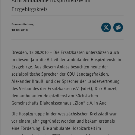
Acht ambulante Hospizdienste im
Erzgebirgskreis
Wür
Bay
Pressemitteilung
Seite
Ber
18.08.2010
auf
Seite
Bre
X
per
teilen
E-
Ha
Dresden, 18.08.2010 – Die Ersatzkassen unterstützen auch
Mail
in diesem Jahr die Arbeit der ambulanten Hospizdienste in
Hes
teilen
Erzgebirge. Aus diesem Anlass besuchten heute der
Mec
sozialpolitische Sprecher der CDU-Landtagsfraktion,
Vo
Alexander Krauß, und der Sprecher der Landesvertretung
Nie
des Verbandes der Ersatzkassen e.V. (vdek), Dirk Bunzel,
den ambulanten Hospizdienst am Sächsischen
Nor
Gemeinschafts-Diakonissenhaus „Zion“ e.V. in Aue.
Wes
Die Hospizgruppe in der westsächsischen Kreisstadt war
Rhe
vor einem Jahr gegründet worden und bekam erstmals
eine Förderung. Die ambulante Hospizarbeit im
Saa