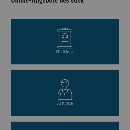
Online-Angebote des vdek
Kliniklotse
Arztlotse