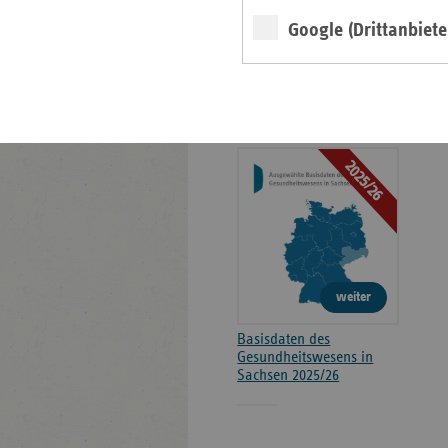
Kontakt und Anfahrt
Google (Drittanbiete
Positionen
Broschüre
2025/26
weiter
Basisdaten des
Gesundheitswesens in
Sachsen 2025/26