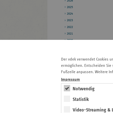
2026
2025
2024
2023
2022
2021
2020
Pressestelle
Der vdek verwendet Cookies u
Bildarchiv
ermöglichen. Entscheiden Sie s
Daten zum
Fußzeile anpassen. Weitere In
Gesundheitswesen
Impressum
Notwendig
Seitenleiste
Auf einen Blick
Statistik
mit
Pressemitteilungen
weiteren
Video-Streaming & L
Informationen
Veranstaltungen