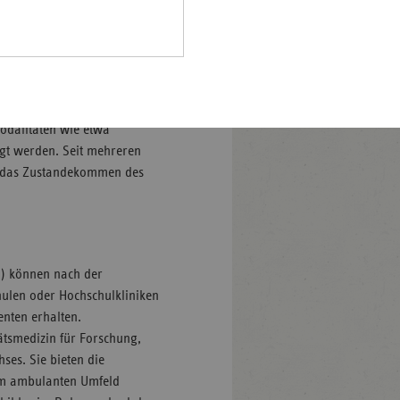
ätskliniken die
Pfalz
rland
e dreiseitige Vereinbarung
hsen
ambulanzen klar zu regeln.
hsen-
auch die Kassenärztliche
halt
odalitäten wie etwa
egt werden. Seit mehreren
leswig-
n das Zustandekommen des
lstein
ringen
) können nach der
hulen oder Hochschulkliniken
enten erhalten.
ätsmedizin für Forschung,
ses. Sie bieten die
nem ambulanten Umfeld