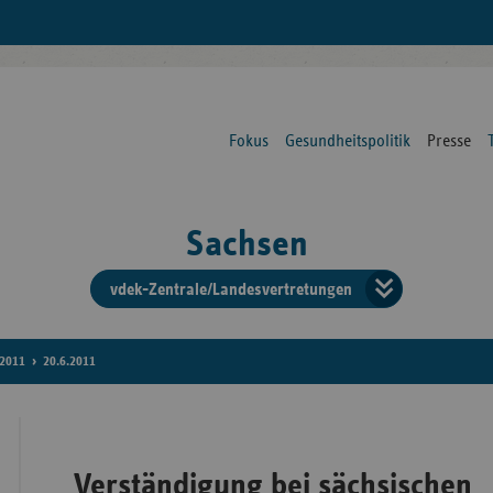
Fokus
Gesundheitspolitik
Presse
Sachsen
vdek-Zentrale/Landesvertretungen
Verba
der
2011
20.6.2011
Ersat
Verständigung bei sächsischen
Bun