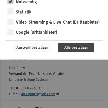
Notwendig
der Neuregelung, dass Verzögerungen im
Behandlungsverlauf minimiert werden und sich die
Statistik
Versorgungsqualität verbessert.“
Video-Streaming & Live-Chat (Drittanbieter)
Für die Behandlung der kleinen Patienten stehen in
Sachsen 45 Frühförderzentren und sieben
Google (Drittanbieter)
Sozialpädiatrische Zentren zur Verfügung.
Druckversion der Pressemitteilung
Auswahl bestätigen
Alle bestätigen
Kontakt
Dirk Bunzel
Verband der Ersatzkassen e. V. (vdek)
Landesvertretung Sachsen
Tel.: 03 51 / 8 76 55 37
E-Mail:
dirk.bunzel@vdek.com