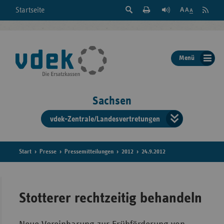
Suche
Seite
RSS
Startseite
Feed
einblenden
Drucken
abonni
Schrift
/
ausblenden
der
Menü
Seite
ändern
Sachsen
vdek-Zentrale/Landesvertretungen
Verband
der
Ersatzka
Start
Presse
Pressemitteilungen
2012
24.9.2012
Bun
Stotterer rechtzeitig behandeln