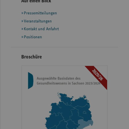
Seitennavigation
Seitenleiste
Auf einen Blick
mit
Pressemitteilungen
weiteren
Informationen
Veranstaltungen
Kontakt und Anfahrt
Positionen
Broschüre
2025/26