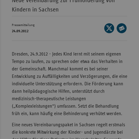
Neue Vereinbarung zur Frühförderung von
Kindern in Sachsen
Wür
Bay
Pressemitteilung
Seite
Ber
24.09.2012
auf
Seite
Bre
X
per
teilen
E-
Ha
Dresden, 24.9.2012 - Jedes Kind lernt mit seinem eigenen
Mail
Tempo zu laufen, zu sprechen oder etwa das Verhalten in
Hes
teilen
der Gemeinschaft. Manchmal kommt es bei seiner
Mec
Entwicklung zu Auffälligkeiten und Verzögerungen, die eine
Vo
individuelle Unterstützung erfordern. Die Förderung kann
Nie
dann heilpädagogische Hilfen, unterstützt durch
medizinisch-therapeutische Leistungen
Nor
(„Komplexleistungen“) umfassen. Setzt die Behandlung
Wes
früh ein, kann häufig eine Behinderung verhütet werden.
Rhe
Eine neues Vereinbarungspaket in Sachsen regelt erstmals
die konkrete Mitwirkung der Kinder- und Jugendärzte bei
Saa