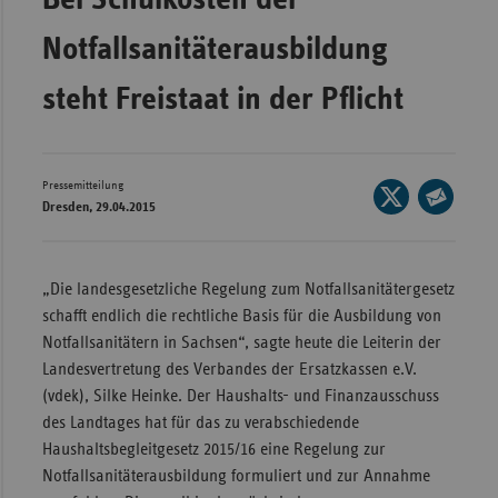
Wür
Notfallsanitäterausbildung
Bay
steht Freistaat in der Pflicht
Ber
Bre
Ha
Pressemitteilung
Seite
Dresden, 29.04.2015
auf
Hes
Seite
X
per
Mec
teilen
E-
Vo
„Die landesgesetzliche Regelung zum Notfallsanitätergesetz
Mail
schafft endlich die rechtliche Basis für die Ausbildung von
Nie
teilen
Notfallsanitätern in Sachsen“, sagte heute die Leiterin der
Nor
Landesvertretung des Verbandes der Ersatzkassen e.V.
Wes
(vdek), Silke Heinke. Der Haushalts- und Finanzausschuss
des Landtages hat für das zu verabschiedende
Rhe
Haushaltsbegleitgesetz 2015/16 eine Regelung zur
Notfallsanitäterausbildung formuliert und zur Annahme
Saa