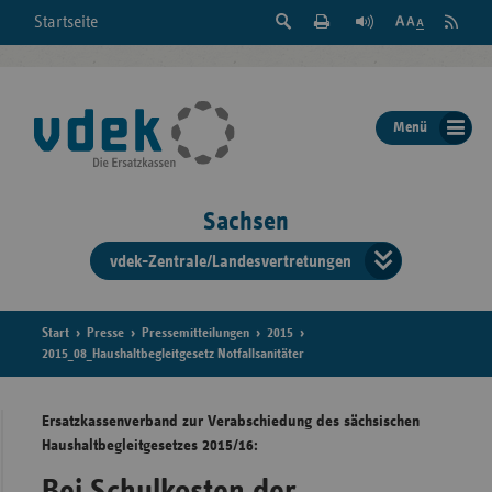
Suche
Seite
RSS
Startseite
Feed
einblenden
Drucken
abonni
Schrift
/
ausblenden
der
Menü
Seite
ändern
Sachsen
vdek-Zentrale/Landesvertretungen
Verband
der
Ersatzka
Start
Presse
Pressemitteilungen
2015
2015_08_Haushaltbegleitgesetz Notfallsanitäter
Ersatzkassenverband zur Verabschiedung des sächsischen
Bun
Haushaltbegleitgesetzes 2015/16:
Bei Schulkosten der