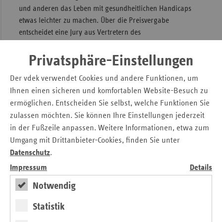
und anderen das Leben mit gesundheitlichen Handicaps
Sac
etwas leichter zu machen. Über die Preisvergabe
Sac
entscheidet eine Jury aus Vertretern des
An
Gesundheitswesens, der Politik und der Selbsthilfe. Die
Auszeichnung ist mit insgesamt 5.000 Euro dotiert.
Privatsphäre-Einstellungen
Sch
Ho
Weitere Informationen und Antragsunterlagen finden
Der vdek verwendet Cookies und andere Funktionen, um
Interessierte im Internet unter www.vdek.com/LVen/SAC.
Thü
Ihnen einen sicheren und komfortablen Website-Besuch zu
ermöglichen. Entscheiden Sie selbst, welche Funktionen Sie
Druckversion der Pressemitteilung
zulassen möchten. Sie können Ihre Einstellungen jederzeit
in der Fußzeile anpassen. Weitere Informationen, etwa zum
Kontakt
Umgang mit Drittanbieter-Cookies, finden Sie unter
Datenschutz
.
Anke Weber
Impressum
Details
Verband der Ersatzkassen e. V. (vdek)
Landesvertretung Sachsen
Notwendig
Tel.: 03 51 / 8 76 55 37
Statistik
E-Mail:
anke.weber@vdek.com