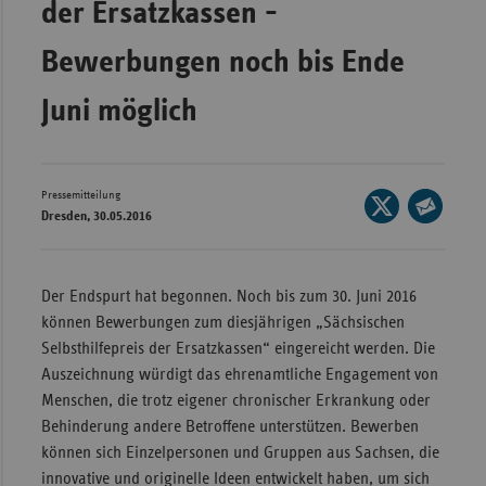
der Ersatzkassen -
Wür
Bewerbungen noch bis Ende
Bay
Juni möglich
Ber
Bre
Ha
Pressemitteilung
Seite
Hes
Dresden, 30.05.2016
auf
Seite
X
Mec
per
teilen
Vo
E-
Der Endspurt hat begonnen. Noch bis zum 30. Juni 2016
Mail
Nie
können Bewerbungen zum diesjährigen „Sächsischen
teilen
Selbsthilfepreis der Ersatzkassen“ eingereicht werden. Die
Nor
Auszeichnung würdigt das ehrenamtliche Engagement von
Wes
Menschen, die trotz eigener chronischer Erkrankung oder
Rhe
Behinderung andere Betroffene unterstützen. Bewerben
können sich Einzelpersonen und Gruppen aus Sachsen, die
innovative und originelle Ideen entwickelt haben, um sich
Saa