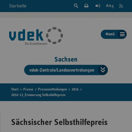
Suche
Seite
RSS
Startseite
Feed
einblenden
Drucken
abonni
Schrift
/
ausblenden
der
Menü
Seite
ändern
Sachsen
vdek-Zentrale/Landesvertretungen
Verband
der
Ersatzka
Start
Presse
Pressemitteilungen
2016
2016-12_Erinnerung Selbsthilfepreis
Bun
Sächsischer Selbsthilfepreis