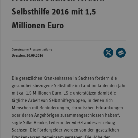
Wür
Selbsthilfe 2016 mit 1,5
Bay
Millionen Euro
Ber
Bre
Gemeinsame Pressemitteilung
Seite
Ha
Dresden, 30.09.2016
auf
Seite
Hes
X
per
Mec
teilen
E-
Die gesetzlichen Krankenkassen in Sachsen fördern die
Vo
Mail
gesundheitsbezogene Selbsthilfe im Land im laufenden Jahr
Nie
teilen
mit ca. 1,5 Millionen Euro. „Sie unterstützen damit die
tägliche Arbeit von Selbsthilfegruppen, in denen sich
Nor
Menschen mit Behinderungen, chronischen Erkrankungen
Wes
oder deren Angehörigen zusammengeschlossen haben“,
Rhe
sagte Silke Heinke, Leiterin der vdek-Landesvertretung
Sachsen. Die Fördergelder werden von den gesetzlichen
Saa
Krankenkassen gemeinsam vergeben. Die Höhe der