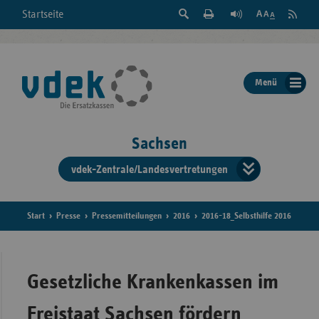
Suche
Seite
RSS
Startseite
Feed
einblenden
Drucken
abonni
Schrift
/
ausblenden
der
Menü
Seite
ändern
Sachsen
vdek-Zentrale/Landesvertretungen
Verband
der
Ersatzka
Start
Presse
Pressemitteilungen
2016
2016-18_Selbsthilfe 2016
Bun
Gesetzliche Krankenkassen im
Freistaat Sachsen fördern