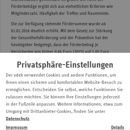
Förderbeträge ergibt sich aus einheitlichen Kriterien wie
Sac
Mitgliederzahl, Häufigkeit der Treffen und Raummiete.
Sac
Die zur Verfügung stehende Fördersumme wurde ab
An
01.01.2016 deutlich erhöht. Mit dem Gesetz zur Stärkung
Sch
der Gesundheitsförderung und der Prävention hat der
Ho
Gesetzgeber festgelegt, dass der Förderbetrag je
Versicherten von bisher 0,64 Euro (2015) auf 1,05 Euro
Thü
steigt.
Privatsphäre-Einstellungen
So erhalten in Sachsen 2016 alleine 976 örtliche
Der vdek verwendet Cookies und andere Funktionen, um
Selbsthilfegruppen eine Förderung der gesetzlichen
Ihnen einen sicheren und komfortablen Website-Besuch zu
Krankenkassen von rund 650.000 Euro.
ermöglichen. Entscheiden Sie selbst, welche Funktionen Sie
Darüber hinaus können Selbsthilfeorganisationen für
zulassen möchten. Sie können Ihre Einstellungen jederzeit
besondere Projekte auch zusätzliche Fördermittel bei
in der Fußzeile anpassen. Weitere Informationen, etwa zum
einzelnen Krankenkassen und deren Verbänden
Umgang mit Drittanbieter-Cookies, finden Sie unter
beantragen.
Datenschutz
.
Neben den einzelnen Selbsthilfegruppen werden 2016 in
Impressum
Details