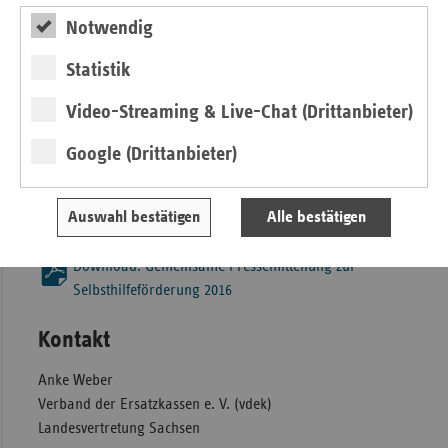
Sachsen auch 47 Landesorganisationen der Selbsthilfe mit
Notwendig
rund 590.000 Euro sowie 12 Selbsthilfekontaktstellen mit
rund 250.000 Euro in Sachsen unterstützt.
Statistik
Hintergrund:
Video-Streaming & Live-Chat (Drittanbieter)
Die Förderung der Selbsthilfe durch die gesetzlichen
Krankenkassen ist im Sozialgesetzbuch V (Paragraph 20
Google (Drittanbieter)
SGB V) geregelt. Ein individueller Rechtsanspruch auf
pauschale und /oder projektbezogene Förderung besteht
Auswahl bestätigen
Alle bestätigen
hierbei nicht.
Download: Gemeinsame Pressemitteilung zur
Selbsthilfeförderung 2016
Kontakt
Anke Weber
Verband der Ersatzkassen e. V. (vdek)
Landesvertretung Sachsen