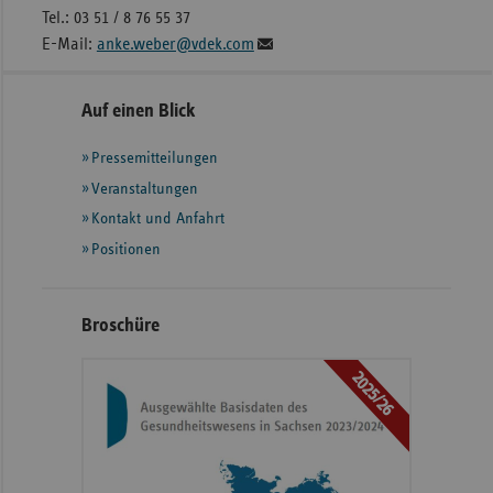
Tel.: 03 51 / 8 76 55 37
E-Mail:
anke.weber@vdek.com
Seitennavigation
Seitenleiste
Auf einen Blick
mit
Pressemitteilungen
weiteren
Informationen
Veranstaltungen
Kontakt und Anfahrt
Positionen
Broschüre
2025/26