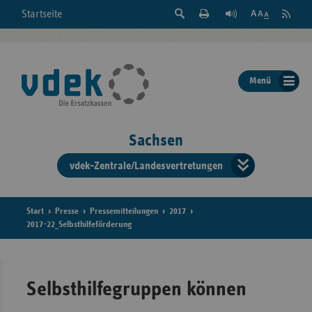
Suche
Seite
RSS
Startseite
Feed
einblenden
Drucken
abonni
Schrift
/
ausblenden
der
Menü
Seite
ändern
Sachsen
vdek-Zentrale/Landesvertretungen
Verband
der
Ersatzka
Start
Presse
Pressemitteilungen
2017
2017-22_Selbsthilfeförderung
Bun
Selbsthilfegruppen können