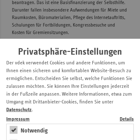
beantragen. Das ist eine Basisfinanzierung der Selbsthilfe.
Sac
Darunter fallen insbesondere Aufwendungen für Miete und
Raumkosten, Büromaterialien, Pflege des Internetauftritts,
Sac
Schulungen für Fortbildungen, Kongressbesuche und
An
Kosten für Gremiensitzungen.
Sch
Die Pauschalförderung ist in Sachsen
Ho
Privatsphäre-Einstellungen
kassenartenübergreifend organisiert. In jeder Region gibt
Thü
es einen lokalen Federführer bei den Krankenkassen, das
Der vdek verwendet Cookies und andere Funktionen, um
heißt der Förderantrag muss nur ein einziges Mal
Ihnen einen sicheren und komfortablen Website-Besuch zu
eingereicht werden. Für die Förderung in der Stadt Leipzig
ermöglichen. Entscheiden Sie selbst, welche Funktionen Sie
und im Landkreis Sächsische Schweiz - Osterzgebirge ist
zulassen möchten. Sie können Ihre Einstellungen jederzeit
die Landesvertretung des Verbandes der Ersatzkassen e.V.
in der Fußzeile anpassen. Weitere Informationen, etwa zum
(vdek) zuständig.
Umgang mit Drittanbieter-Cookies, finden Sie unter
Förderanträge und weitere Informationen zur
Datenschutz
.
Pauschalförderung finden Interessierte auf der Homepage
Impressum
Details
des vdek-Sachsen unter www.vdek.com/LVen/SAC.html.
Notwendig
Druckversion der Pressemitteilung