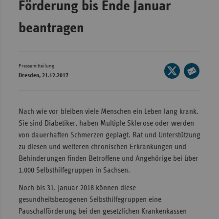
Förderung bis Ende Januar
Wür
beantragen
Bay
Ber
Bre
Pressemitteilung
Seite
Dresden, 21.12.2017
auf
Ha
Seite
X
per
Hes
teilen
E-
Nach wie vor bleiben viele Menschen ein Leben lang krank.
Mec
Mail
Sie sind Diabetiker, haben Multiple Sklerose oder werden
Vo
teilen
von dauerhaften Schmerzen geplagt. Rat und Unterstützung
Nie
zu diesen und weiteren chronischen Erkrankungen und
Behinderungen finden Betroffene und Angehörige bei über
Nor
1.000 Selbsthilfegruppen in Sachsen.
Wes
Noch bis 31. Januar 2018 können diese
Rhe
gesundheitsbezogenen Selbsthilfegruppen eine
Pauschalförderung bei den gesetzlichen Krankenkassen
Saa