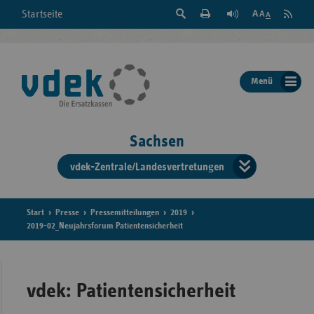
Suche
Seite
RSS
Startseite
Feed
einblenden
Drucken
abonni
Schrift
/
ausblenden
der
Menü
Seite
ändern
Sachsen
vdek-Zentrale/Landesvertretungen
Verband
der
Ersatzka
Start
Presse
Pressemitteilungen
2019
2019-02_Neujahrsforum Patientensicherheit
Bun
vdek: Patientensicherheit