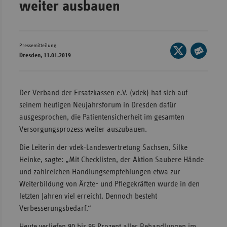
weiter ausbauen
Wür
Bay
Pressemitteilung
Seite
Ber
Dresden, 11.01.2019
auf
Seite
Bre
X
per
Ha
teilen
E-
Der Verband der Ersatzkassen e.V. (vdek) hat sich auf
Mail
Hes
seinem heutigen Neujahrsforum in Dresden dafür
teilen
ausgesprochen, die Patientensicherheit im gesamten
Mec
Versorgungsprozess weiter auszubauen.
Vo
Die Leiterin der vdek-Landesvertretung Sachsen, Silke
Nie
Heinke, sagte: „Mit Checklisten, der Aktion Saubere Hände
Nor
und zahlreichen Handlungsempfehlungen etwa zur
Wes
Weiterbildung von Ärzte- und Pflegekräften wurde in den
Rhe
letzten Jahren viel erreicht. Dennoch besteht
Verbesserungsbedarf.“
Saa
Heute verliefen 90 bis 95 Prozent aller Behandlungen im