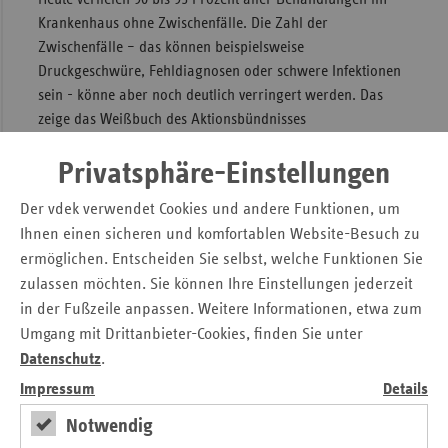
Krankenhaus ohne Zwischenfälle. Die Zahl der
Sac
Zwischenfälle – das können beispielsweise
Sac
Druckgeschwüre, Fehldiagnosen oder schwere Infektionen
An
sein - könne aber noch deutlich verringert werden. Das
zeige das Weißbuch des Aktionsbündnisses
Sch
Patientensicherheit, deren Arbeit der vdek als Förderer
Ho
unterstützt.
Privatsphäre-Einstellungen
Thü
„Wir brauchen ein erweitertes Verständnis von
Der vdek verwendet Cookies und andere Funktionen, um
Patientensicherheit“, so Heinke. „Notwendig ist eine
Ihnen einen sicheren und komfortablen Website-Besuch zu
Patientensicherheitskultur in allen Einrichtungen des
ermöglichen. Entscheiden Sie selbst, welche Funktionen Sie
Gesundheitswesens und eine aktive Einbindung der
zulassen möchten. Sie können Ihre Einstellungen jederzeit
Patienten.“
in der Fußzeile anpassen. Weitere Informationen, etwa zum
Umgang mit Drittanbieter-Cookies, finden Sie unter
Beim dem alljährlichen Neujahrsforum des
Ersatzkassenverbandes in Sachsen treffen sich Vertreter von
Datenschutz
.
Krankenkassen, Krankenhäusern, Vertragsärzten und
Impressum
Details
Politik, um über aktuelle Themen der
Notwendig
Gesundheitsversorgung zu diskutieren.