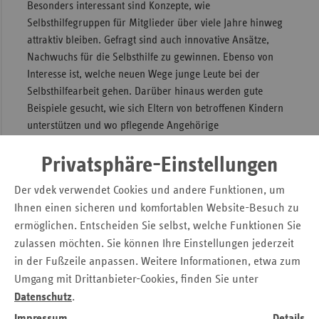
Besonders interessant sind Konzepte, wie
Sac
Selbsthilfegruppen für Mitglieder über viele Jahre hinweg
attraktiv bleiben. Gefragt sind auch innovative Ansätze,
Sac
Nachwuchs für die Selbsthilfe zu gewinnen. Ebenso von
An
Interesse ist, welche neuen Wege junge Leute bei der
Sch
Selbsthilfearbeit gehen. Darüber hinaus werden gute
Ho
Beispiele gesucht, wie sich Eltern von betroffenen Kindern
unterstützen und wo pflegende Angehörige
Thü
zusammenfinden.
Privatsphäre-Einstellungen
Über die Preisvergabe entscheidet im Sommer eine
Fachjury. Ihr gehören an:
Der vdek verwendet Cookies und andere Funktionen, um
Ihnen einen sicheren und komfortablen Website-Besuch zu
Stephan Pöhler, Beauftragter der Sächsischen
ermöglichen. Entscheiden Sie selbst, welche Funktionen Sie
Staatsregierung für die Belange von Menschen mit
zulassen möchten. Sie können Ihre Einstellungen jederzeit
Behinderungen,
in der Fußzeile anpassen. Weitere Informationen, etwa zum
Dr. Regine-Krause Döring, Leiterin Gesundheitsamt
Umgang mit Drittanbieter-Cookies, finden Sie unter
Leipzig,
Datenschutz
.
Ralph Beckert, Landesgeschäftsführer des
Impressum
Details