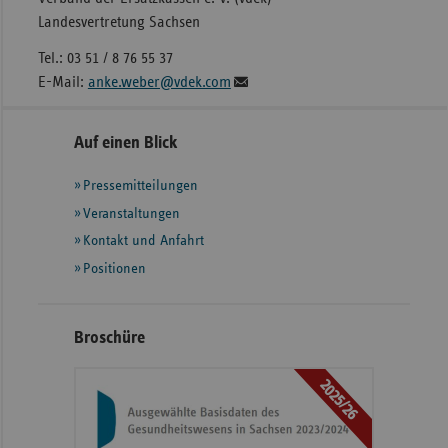
Landesvertretung Sachsen
Tel.: 03 51 / 8 76 55 37
E-Mail:
anke.weber@vdek.com
Seitennavigation
Seitenleiste
Auf einen Blick
mit
Pressemitteilungen
weiteren
Informationen
Veranstaltungen
Kontakt und Anfahrt
Positionen
Broschüre
2025/26