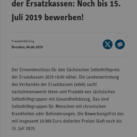
der Ersatzkassen: Noch bis 15.
Wür
Juli 2019 bewerben!
Bay
Ber
Bre
Pressemitteilung
Seite
Dresden, 04.06.2019
auf
Ha
Seite
X
per
Hes
teilen
E-
Der Einsendeschluss für den Sächsischen Selbsthilfepreis
Mec
Mail
der Ersatzkassen 2019 rückt näher. Die Landesvertretung
Vo
teilen
des Verbandes der Ersatzkassen (vdek) sucht
Nie
nachahmenswerte Ideen und Projekte von sächsischen
Selbsthilfegruppen mit Gesundheitsbezug. Das sind
Nor
Selbsthilfegruppen für Menschen mit chronischen
Wes
Krankheiten oder Behinderungen. Die Bewerbungsfrist des
Rhe
mit insgesamt 10.000 Euro dotierten Preises läuft noch bis
15. Juli 2019.
Saa