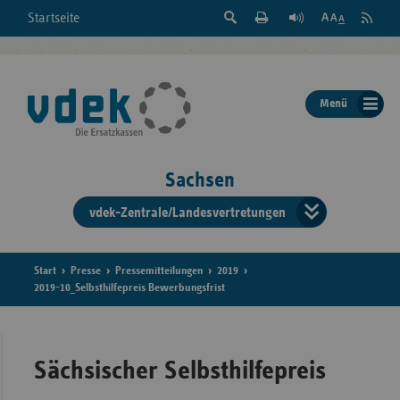
Suche
Seite
RSS
Startseite
Feed
einblenden
Drucken
abonni
Schrift
/
ausblenden
der
Menü
Seite
ändern
Sachsen
vdek-Zentrale/Landesvertretungen
Verband
der
Ersatzka
Start
Presse
Pressemitteilungen
2019
2019-10_Selbsthilfepreis Bewerbungsfrist
Bun
Sächsischer Selbsthilfepreis