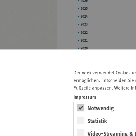
2026
2025
2024
2023
2022
2021
2020
Pressestelle
Der vdek verwendet Cookies u
Bildarchiv
ermöglichen. Entscheiden Sie s
Daten zum
Fußzeile anpassen. Weitere In
Gesundheitswesen
Impressum
Notwendig
Seitenleiste
Auf einen Blick
mit
Statistik
Pressemitteilungen
weiteren
Video-Streaming & L
Informationen
Veranstaltungen