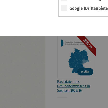
Kontakt und Anfahrt
Google (Drittanbiete
Positionen
Broschüre
2025/26
weiter
Basisdaten des
Gesundheitswesens in
Sachsen 2025/26