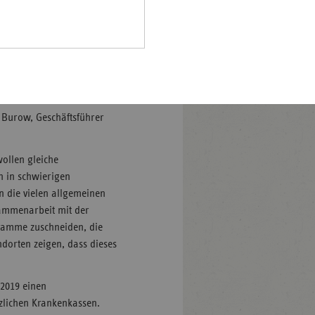
Pfalz
änkungen führen. Für den
rland
iche Entwicklung. Hier helfen
hsen
zum Beispiel zur
hsen-
g. Ziel ist es, die
halt
 Chancen auf den
s Burow, Geschäftsführer
leswig-
lstein
wollen gleiche
ringen
n in schwierigen
en die vielen allgemeinen
ammenarbeit mit der
gramme zuschneiden, die
dorten zeigen, dass dieses
 2019 einen
zlichen Krankenkassen.