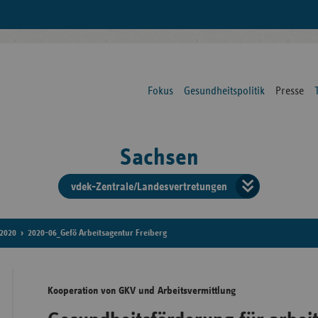
Fokus
Gesundheitspolitik
Presse
Sachsen
vdek-Zentrale/Landesvertretungen
Verba
der
2020
2020-06_Gefö Arbeitsagentur Freiberg
Ersat
Kooperation von GKV und Arbeitsvermittlung
Bun