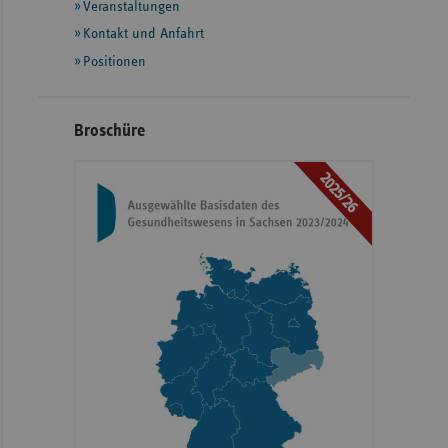
Informationen
Veranstaltungen
Kontakt und Anfahrt
Positionen
Broschüre
2025/26