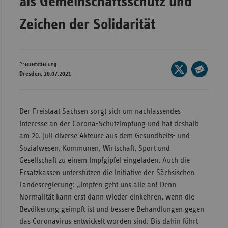
als Gemeinschaftsschutz und
Wür
Zeichen der Solidarität
Bay
Ber
Pressemitteilung
Seite
Bre
Dresden, 20.07.2021
auf
Seite
Ha
X
per
Hes
teilen
E-
Der Freistaat Sachsen sorgt sich um nachlassendes
Mec
Mail
Interesse an der Corona-Schutzimpfung und hat deshalb
Vo
teilen
am 20. Juli diverse Akteure aus dem Gesundheits- und
Sozialwesen, Kommunen, Wirtschaft, Sport und
Nie
Gesellschaft zu einem Impfgipfel eingeladen. Auch die
Nor
Ersatzkassen unterstützen die Initiative der Sächsischen
Wes
Landesregierung: „Impfen geht uns alle an! Denn
Rhe
Normalität kann erst dann wieder einkehren, wenn die
Bevölkerung geimpft ist und bessere Behandlungen gegen
das Coronavirus entwickelt worden sind. Bis dahin führt
Saa