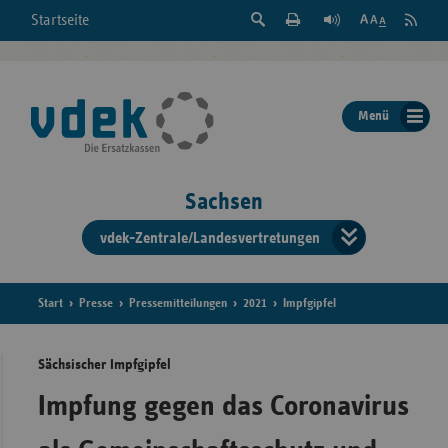
Suche
Seite
RSS
Startseite
Feed
einblenden
Drucken
abonni
Schrift
/
ausblenden
der
Menü
Seite
ändern
Sachsen
vdek-Zentrale/Landesvertretungen
Verband
der
Ersatzka
Start
Presse
Pressemitteilungen
2021
Impfgipfel
Sächsischer Impfgipfel
Bun
Impfung gegen das Coronavirus