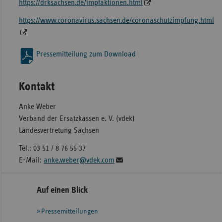
https://drksachsen.de/impfaktionen.html
https://www.coronavirus.sachsen.de/coronaschutzimpfung.html
Pressemitteilung zum Download
Kontakt
Anke Weber
Verband der Ersatzkassen e. V. (vdek)
Landesvertretung Sachsen
Tel.: 03 51 / 8 76 55 37
E-Mail:
anke.weber@vdek.com
Seitennavigation
Seitenleiste
Auf einen Blick
mit
Pressemitteilungen
weiteren