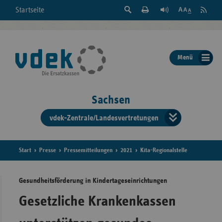
Suche
Seite
RSS
Startseite
Feed
einblenden
Drucken
abonni
Schrift
/
ausblenden
der
Menü
Seite
ändern
Sachsen
vdek-Zentrale/Landesvertretungen
Verband
der
Ersatzka
Start
Presse
Pressemitteilungen
2021
Kita-Regionalstelle
Gesundheitsförderung in Kindertageseinrichtungen
Bun
Gesetzliche Krankenkassen