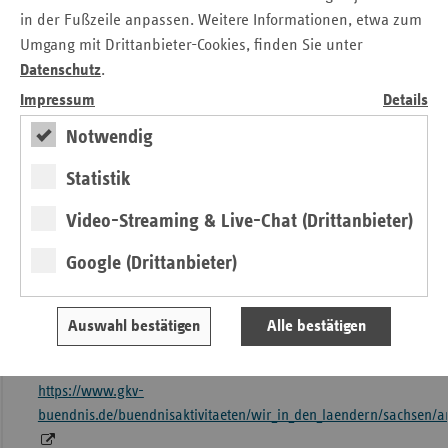
in der Fußzeile anpassen. Weitere Informationen, etwa zum
Die Förderung erfolgt durch die Bundeszentrale für
Umgang mit Drittanbieter-Cookies, finden Sie unter
gesundheitliche Aufklärung (BZgA) mit Mitteln der
Datenschutz
.
gesetzlichen Krankenkassen nach § 20a Abs. 3 SGB V.
Impressum
Details
Gemeinsam mit vielen Partner engagieren sich die
Notwendig
gesetzlichen Krankenkassen in Sachsen für die Stärkung
der Gesundheit der sächsischen Bevölkerung über die
Statistik
„Landesrahmenvereinbarung“. Informationen dazu auf:
https://www.p-sachsen.de/
Video-Streaming & Live-Chat (Drittanbieter)
Das GKV-Bündnis für Gesundheit bietet Kommunen in
Google (Drittanbieter)
Kooperation mit Projektträgern weitere
Fördermöglichkeiten an. Das Programmbüro Sachsen
informiert und berät Interessierte bezüglich der
Auswahl bestätigen
Alle bestätigen
Förderkriterien und -bedingungen. Mehr Informationen
unter:
https://www.gkv-
buendnis.de/buendnisaktivitaeten/wir_in_den_laendern/sachsen/a