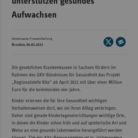
unterstützen gesundes
Wür
Aufwachsen
Bay
Ber
Gemeinsame Pressemitteilung
Seite
Bre
Dresden, 04.05.2021
auf
Seite
Ha
X
per
Hes
teilen
E-
Die gesetzlichen Krankenkassen in Sachsen fördern im
Mec
Mail
Rahmen des GKV-Bündnisses für Gesundheit das Projekt
Vo
teilen
„Regionalstelle Kita“ ab April 2021 mit über einer Million
Euro für die kommenden vier Jahre.
Nie
Nor
Kinder erlernen die für ihre Gesundheit wichtigen
Wes
Verhaltensweisen dort, wo sie ihren Alltag verbringen.
Daher sind gerade Kindertageseinrichtungen wichtige Orte,
Rhe
in denen die Kinder schon früh und auf spielerische Art und
Weise an eine gesunde Lebensweise herangeführt werden
Saa
können. Ziel der Kita-Regionalstellen ist es, insbesondere