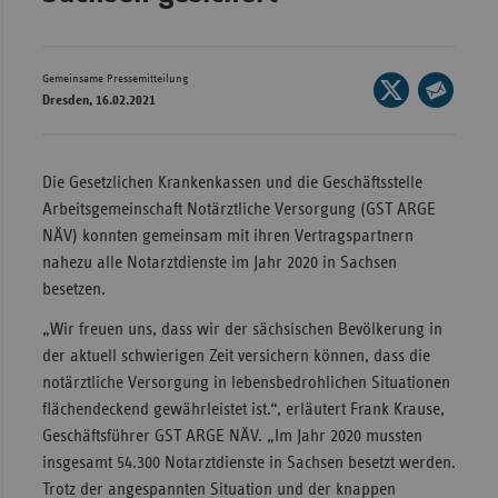
Wür
Bay
Gemeinsame Pressemitteilung
Seite
Dresden, 16.02.2021
Ber
auf
Seite
X
per
Bre
teilen
E-
Die Gesetzlichen Krankenkassen und die Geschäftsstelle
Ha
Mail
Arbeitsgemeinschaft Notärztliche Versorgung (GST ARGE
Hes
teilen
NÄV) konnten gemeinsam mit ihren Vertragspartnern
Mec
nahezu alle Notarztdienste im Jahr 2020 in Sachsen
Vo
besetzen.
Nie
„Wir freuen uns, dass wir der sächsischen Bevölkerung in
der aktuell schwierigen Zeit versichern können, dass die
Nor
notärztliche Versorgung in lebensbedrohlichen Situationen
Wes
flächendeckend gewährleistet ist.“, erläutert Frank Krause,
Rhe
Geschäftsführer GST ARGE NÄV. „Im Jahr 2020 mussten
insgesamt 54.300 Notarztdienste in Sachsen besetzt werden.
Trotz der angespannten Situation und der knappen
Saa