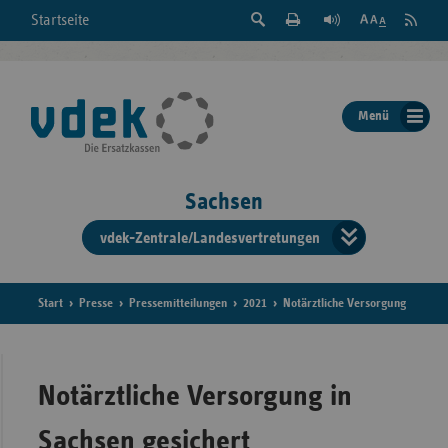
Suche
Seite
RSS
Startseite
Feed
einblenden
Drucken
abonni
Schrift
/
ausblenden
der
Menü
Seite
ändern
Sachsen
vdek-Zentrale/Landesvertretungen
Verband
der
Ersatzka
Start
Presse
Pressemitteilungen
2021
Notärztliche Versorgung
Bun
Notärztliche Versorgung in
Sachsen gesichert