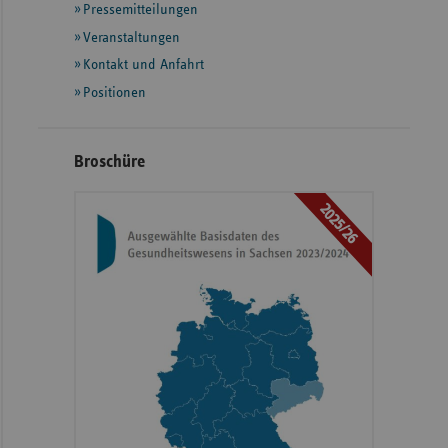
Pressemitteilungen
weiteren
Informationen
Veranstaltungen
Kontakt und Anfahrt
Positionen
Broschüre
2025/26