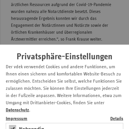
ärztlichen Ressourcen aufgrund der Covid-19-Pandemie
Sac
wurden nahezu alle Notarztdienste besetzt. Dieses
Sac
herausragende Ergebnis konnten wir durch das
An
Engagement der Notärztinnen und Notärzte sowie der
örtlichen Krankenhäuser und überregionalen
Sch
Ärztevermittler erreichen.“, so Frank Krause weiter.
Ho
Thü
Durch die anhaltende Corona-Pandemie wird die
Privatsphäre-Einstellungen
Ausnahmesituation bestehen bleiben. Frank Krause dazu:
Der vdek verwendet Cookies und andere Funktionen, um
„Das Jahr 2020 hat uns gezeigt, dass alle Beteiligten
zusammenrücken und füreinander einstehen. Die
Ihnen einen sicheren und komfortablen Website-Besuch zu
Dienstbesetzung im Januar 2021 bestätigt diese
ermöglichen. Entscheiden Sie selbst, welche Funktionen Sie
Einschätzung. Daher sind wir optimistisch, das Niveau der
zulassen möchten. Sie können Ihre Einstellungen jederzeit
Dienstbesetzung für das gesamte Jahr 2021 zu halten. In
in der Fußzeile anpassen. Weitere Informationen, etwa zum
diesem Zusammenhang gebührt allen Notärztinnen und
Umgang mit Drittanbieter-Cookies, finden Sie unter
Notärzten unser Dank!“
Datenschutz
.
Impressum
Details
Der Sicherstellungsauftrag für die notärztliche Versorgung