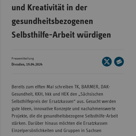
und Kreativität in der
Wür
gesundheitsbezogenen
Bay
Ber
Selbsthilfe-Arbeit würdigen
Bre
Ha
Pressemitteilung
Seite
Hes
Dresden, 19.04.2024
auf
Seite
Mec
X
per
Vo
teilen
E-
Bereits zum elften Mal schreiben TK, BARMER, DAK-
Nie
Mail
Gesundheit, KKH, hkk und HEK den „Sächsischen
teilen
Nor
Selbsthilfepreis der Ersatzkassen“ aus. Gesucht werden
Wes
gute Ideen, innovative Konzepte und nachahmenswerte
Projekte, die die gesundheitsbezogene Selbsthilfe-Arbeit
Rhe
stärken. Darüber hinaus möchten die Ersatzkassen
Einzelpersönlichkeiten und Gruppen in Sachsen
Saa