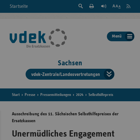
Suche
Seite
RSS
Startseite
Feed
einblenden
Drucken
abonni
Schrift
/
ausblenden
der
Menü
Seite
ändern
Sachsen
vdek-Zentrale/Landesvertretungen
Verband
der
Ersatzka
Start
Presse
Pressemitteilungen
2024
Selbsthilfepreis
Ausschreibung des 11. Sächsischen Selbsthilfepreises der
Ersatzkassen
Bun
Unermüdliches Engagement