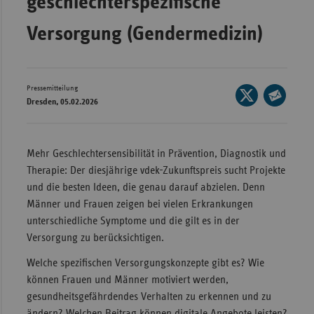
geschlechterspezifische
Wür
Versorgung (Gendermedizin)
Bay
Ber
Pressemitteilung
Seite
Bre
Dresden, 05.02.2026
auf
Seite
Ha
X
per
Hes
teilen
E-
Mehr Geschlechtersensibilität in Prävention, Diagnostik und
Mec
Mail
Therapie: Der diesjährige vdek-Zukunftspreis sucht Projekte
Vo
teilen
und die besten Ideen, die genau darauf abzielen. Denn
Männer und Frauen zeigen bei vielen Erkrankungen
Nie
unterschiedliche Symptome und die gilt es in der
Nor
Versorgung zu berücksichtigen.
Wes
Welche spezifischen Versorgungskonzepte gibt es? Wie
Rhe
können Frauen und Männer motiviert werden,
gesundheitsgefährdendes Verhalten zu erkennen und zu
Saa
ändern? Welchen Beitrag können digitale Angebote leisten?