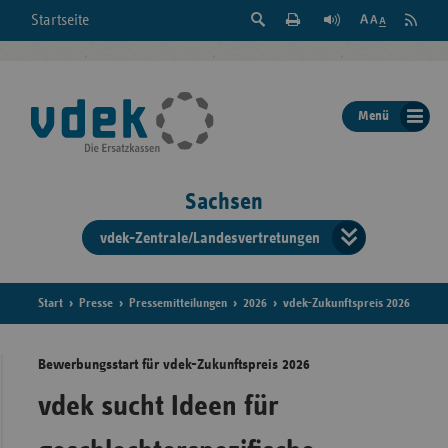
Suche
Seite
RSS
Startseite
Feed
einblenden
Drucken
abonni
Schrift
/
ausblenden
der
Menü
Seite
ändern
Sachsen
vdek-Zentrale/Landesvertretungen
Verband
der
Ersatzka
Start
Presse
Pressemitteilungen
2026
vdek-Zukunftspreis 2026
Bewerbungsstart für vdek-Zukunftspreis 2026
Bun
vdek sucht Ideen für