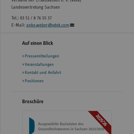
Verband der Ersatzkassen e. V. (vdek)
Landesvertretung Sachsen
Tel.: 03 51 / 8 76 55 37
E-Mail:
anke.weber@vdek.com
Seitennavigation
Seitenleiste
Auf einen Blick
mit
Pressemitteilungen
weiteren
Informationen
Veranstaltungen
Kontakt und Anfahrt
Positionen
Broschüre
2025/26