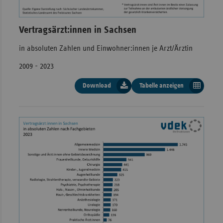
Vertragsärzt:innen in Sachsen
in absoluten Zahlen und Einwohner:innen je Arzt/Ärztin
2009 - 2023
Download
Tabelle anzeigen
Vertragsärzt:innen in absoluten Zahlen, 2009
2023
davon
ambulant
davon
angestellt
Einwo
Jahr
gesamt
niedergelassen
(Praxis,
je A
MVZ)
2009
6.294
5.655
639
662