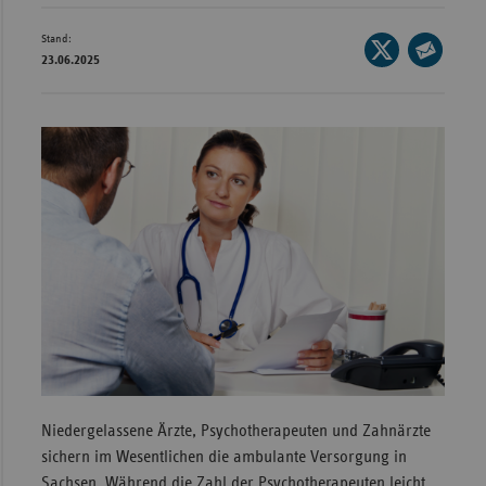
Wür
Stand:
Seite
23.06.2025
Bay
auf
Seite
X
per
Ber
teilen
E-
Bre
Mail
Ha
teilen
Hes
Mec
Vo
Nie
Nor
Wes
Rhe
Niedergelassene Ärzte, Psychotherapeuten und Zahnärzte
sichern im Wesentlichen die ambulante Versorgung in
Saa
Sachsen. Während die Zahl der Psychotherapeuten leicht