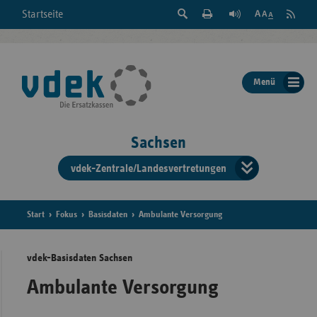
Suche
Seite
RSS
Startseite
Feed
einblenden
Drucken
abonni
Schrift
/
ausblenden
der
Menü
Seite
ändern
Sachsen
vdek-Zentrale/Landesvertretungen
Verband
der
Ersatzka
Start
Fokus
Basisdaten
Ambulante Versorgung
vdek-Basisdaten Sachsen
Bun
Ambulante Versorgung