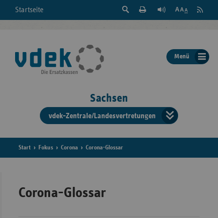
Suche
Seite
RSS
Startseite
Feed
einblenden
Drucken
abonni
Schrift
/
ausblenden
der
Menü
Seite
ändern
Sachsen
vdek-Zentrale/Landesvertretungen
Verband
der
Ersatzka
Start
Fokus
Corona
Corona-Glossar
Bun
Corona-Glossar