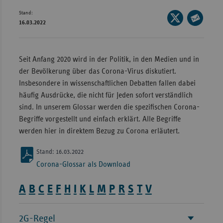
Stand:
Wür
Seite
16.03.2022
auf
Seite
Bay
X
per
Ber
teilen
E-
Seit Anfang 2020 wird in der Politik, in den Medien und in
Bre
Mail
der Bevölkerung über das Corona-Virus diskutiert.
teilen
Ha
Insbesondere in wissenschaftlichen Debatten fallen dabei
häufig Ausdrücke, die nicht für Jeden sofort verständlich
Hes
sind. In unserem Glossar werden die spezifischen Corona-
Mec
Begriffe vorgestellt und einfach erklärt. Alle Begriffe
Vo
werden hier in direktem Bezug zu Corona erläutert.
Nie
Stand: 16.03.2022
Nor
Corona-Glossar als Download
Wes
A
B
C
E
F
H
I
K
L
M
P
R
S
T
V
Rhe
2G-Regel
Saa