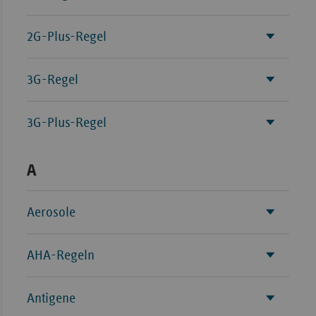
Sac
2G-Plus-Regel
Sac
An
3G-Regel
Sch
Ho
3G-Plus-Regel
Thü
A
Aerosole
AHA-Regeln
Antigene