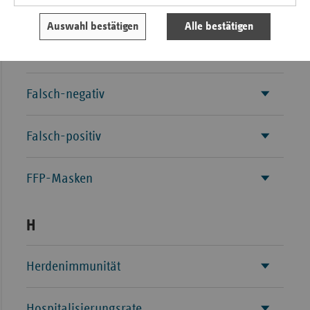
F
Auswahl bestätigen
Alle bestätigen
Fallzahl
Falsch-negativ
Falsch-positiv
FFP-Masken
H
Herdenimmunität
Hospitalisierungsrate