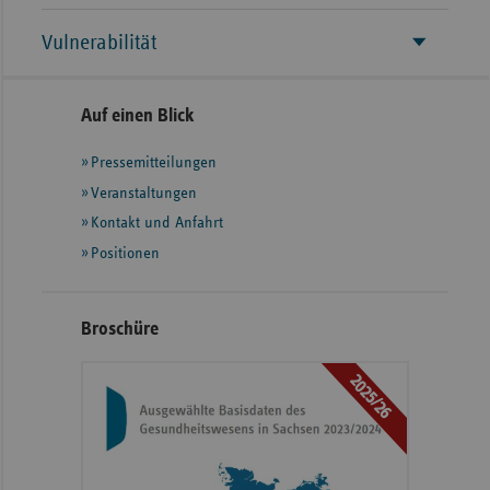
Vulnerabilität
Seitennavigation
Seitenleiste
Auf einen Blick
mit
Pressemitteilungen
weiteren
Informationen
Veranstaltungen
Kontakt und Anfahrt
Positionen
Broschüre
2025/26