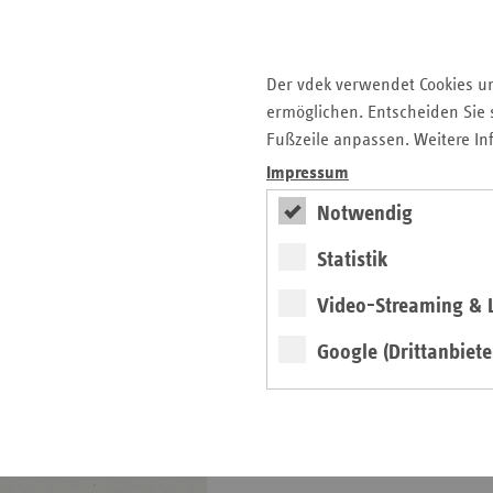
2025/26
Der vdek verwendet Cookies u
ermöglichen. Entscheiden Sie s
Fußzeile anpassen. Weitere In
Impressum
weiter
Notwendig
Basisdaten des
Gesundheitswesens in
Statistik
Sachsen 2025/26
Video-Streaming & L
Google (Drittanbiete