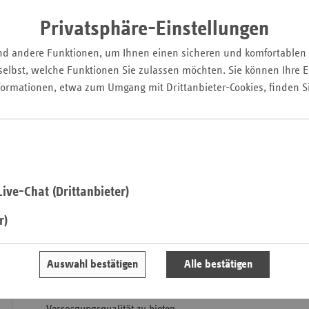
Privatsphäre-Einstellungen
Saa
nd andere Funktionen, um Ihnen einen sicheren und komfortablen
Sac
elbst, welche Funktionen Sie zulassen möchten. Sie können Ihre Ei
Sac
formationen, etwa zum Umgang mit Drittanbieter-Cookies, finden S
Versorgung findet immer vor Ort statt. Dort, wo Versicherte 
An
Hausarzt vertrauen. Dort, wo sie im Fall einer Erkrankung in 
Sch
werden. Und auch dort, wo ihre Krankenkasse Verträge und 
Ho
Ansprechpartnerinnen und Ansprechpartner hat.
Thü
Die Ersatzkassen kennen die Bedarfe der Versicherten vor Or
die Versorgung maßgeblich mit. Sie beweisen Tag für Tag, da
ive-Chat (Drittanbieter)
Versorgung und bundesweite Organisation nicht gegenseitig 
Gerade der bundesweite Zusammenschluss ermöglicht es, ne
r)
entwickeln. Und dabei regionale und überregionale Lösunge
lassen.
Auswahl bestätigen
Alle bestätigen
Positive Erfahrungen und erfolgreiche Konzepte können von 
übertragen werden. Das Ziel ist dabei immer, für die Versich