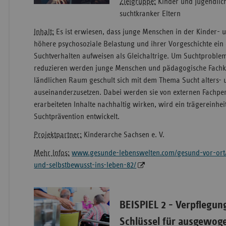
Zielgruppe:
Kinder und Jugendlic
suchtkranker Eltern
Inhalt:
Es ist erwiesen, dass junge Menschen in der Kinder- u
höhere psychosoziale Belastung und ihrer Vorgeschichte ein 
Suchtverhalten aufweisen als Gleichaltrige. Um Suchtproble
reduzieren werden junge Menschen und pädagogische Fachkr
ländlichen Raum geschult sich mit dem Thema Sucht alters- 
auseinanderzusetzen. Dabei werden sie von externen Fachpers
erarbeiteten Inhalte nachhaltig wirken, wird ein trägereinhei
Suchtprävention entwickelt.
Projektpartner:
Kinderarche Sachsen e. V.
Mehr Infos:
www.gesunde-lebenswelten.com/gesund-vor-ort/
und-selbstbewusst-ins-leben-82/
BEISPIEL 2 - Verpflegu
Schlüssel für ausgewog