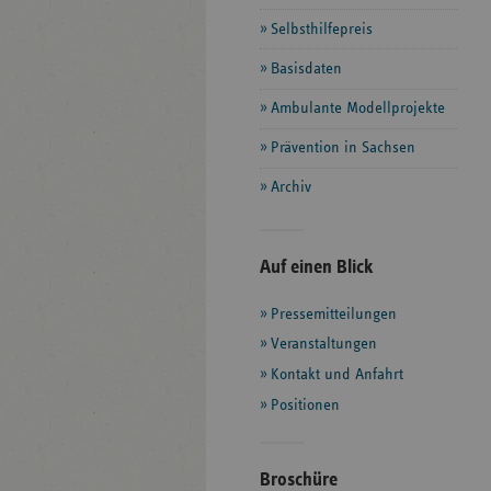
Selbsthilfepreis
Basisdaten
Ambulante Modellprojekte
Prävention in Sachsen
Archiv
Seitenleiste
Auf einen Blick
mit
Pressemitteilungen
weiteren
Informationen
Veranstaltungen
Kontakt und Anfahrt
Positionen
Broschüre