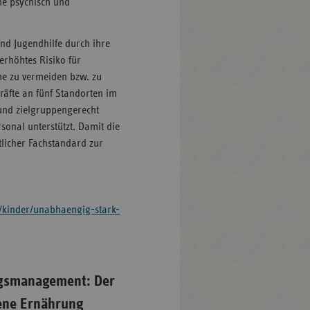
he psychisch und
nd Jugendhilfe durch ihre
erhöhtes Risiko für
me zu vermeiden bzw. zu
äfte an fünf Standorten im
und zielgruppengerecht
onal unterstützt. Damit die
tlicher Fachstandard zur
kinder/unabhaengig-stark-
ngsmanagement: Der
ene Ernährung