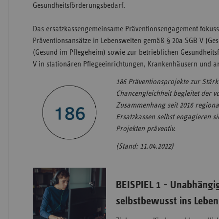
Gesund­heits­­förderungs­bedarf.
Das ersatzkassengemeinsame Präventionsengagement fokussi
Präventionsansätze in Lebens­­welten gemäß § 20a SGB V (Ges
(Gesund im Pflegeheim) sowie zur betrieb­lichen Gesund­hei
V in stationären Pflege­einrichtungen, Krankenhäusern und 
186 Präventionsprojekte zur Stär
Chancengleichheit begleitet der v
Zusammenhang seit 2016 regional
Ersatzkassen selbst engagieren si
Projekten präventiv.
(Stand: 11.04.2022)
BEISPIEL 1 - Unabhängig
selbstbewusst ins Leben