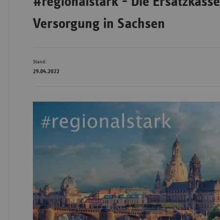
#regionalstark - Die Ersatzkasse
Versorgung in Sachsen
Wür
Bay
Stand:
29.04.2022
Ber
Bre
Ha
Hes
Mec
Vo
Nie
Nor
Wes
Rhe