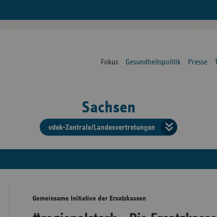
Fokus
Gesundheitspolitik
Presse
Sachsen
vdek-Zentrale/Landesvertretungen
Verba
der
Ersat
Gemeinsame Initiative der Ersatzkassen
Bun