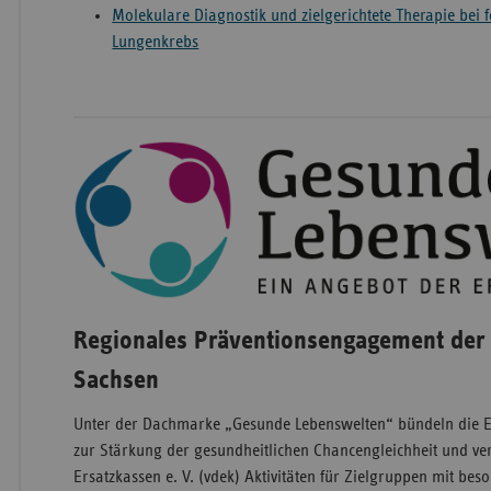
Molekulare Diagnostik und zielgerichtete Therapie bei 
Lungenkrebs
Regionales Präventionsengagement der 
Sachsen
Unter der Dach­marke „Gesunde Lebenswelten“ bündeln die 
zur Stärkung der gesund­­heit­lichen Chancen­gleich­heit und 
Ersatzkassen e. V. (vdek) Aktivitäten für Ziel­gruppen mit b