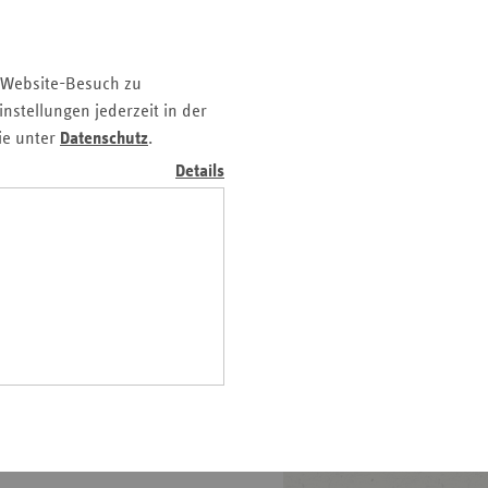
Pfalz
rland
 Website-Besuch zu
hsen
nstellungen jederzeit in der
hsen-
ie unter
Datenschutz
.
ihrer Hausärztin oder ihrem
halt
Details
der Klinik gut betreut
leswig-
lokale
lstein
ringen
t und gestalten in Sachsen
ss sich regionale
ausschließen. Im Gegenteil:
ue Versorgungspfade zu
n ineinandergreifen zu
einer Region in weitere
erten regional die beste