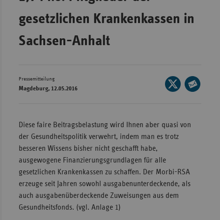
Wür
gesetzlichen Krankenkassen in
Bay
Sachsen-Anhalt
Ber
Bre
Pressemitteilung
Seite
Ha
Magdeburg, 12.05.2016
auf
Seite
Hes
X
per
Mec
teilen
E-
Diese faire Beitragsbelastung wird Ihnen aber quasi von
Vo
Mail
der Gesundheitspolitik verwehrt, indem man es trotz
Nie
teilen
besseren Wissens bisher nicht geschafft habe,
ausgewogene Finanzierungsgrundlagen für alle
Nor
gesetzlichen Krankenkassen zu schaffen. Der Morbi-RSA
Wes
erzeuge seit Jahren sowohl ausgabenunterdeckende, als
Rhe
auch ausgabenüberdeckende Zuweisungen aus dem
Gesundheitsfonds. (vgl. Anlage 1)
Saa