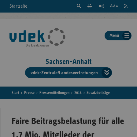
Suche
Seite
RSS
Startseite
Feed
einblenden
Drucken
abonni
Schrift
/
ausblenden
der
Menü
Seite
ändern
Sachsen-Anhalt
vdek-Zentrale/Landesvertretungen
Verband
der
Ersatzka
Start
Presse
Pressemitteilungen
2016
Zusatzbeiträge
Bun
Faire Beitragsbelastung für alle
1,7 Mio. Mitglieder der