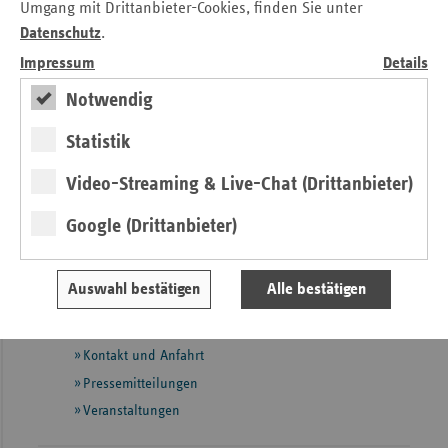
Umgang mit Drittanbieter-Cookies, finden Sie unter
Datenschutz
.
Download: Pressemitteilung inkl. Anlagen
Impressum
Details
Notwendig
Kontakt
Statistik
Sophie Frick
Verband der Ersatzkassen e.V. (vdek)
Video-Streaming & Live-Chat (Drittanbieter)
Landesvertretung Sachsen-Anhalt
Google (Drittanbieter)
Tel.: 03 91 / 5 65 16 - 20
E-Mail:
sophie.frick@vdek.com
Auswahl bestätigen
Alle bestätigen
Seitennavigation
Seitenleiste
Auf einen Blick
mit
Kontakt und Anfahrt
weiteren
Informationen
Pressemitteilungen
Veranstaltungen