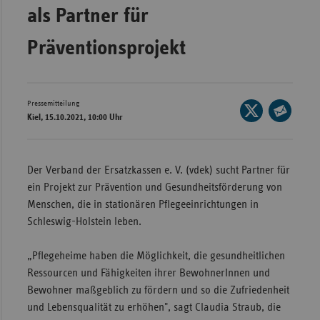
als Partner für
Wür
Präventionsprojekt
Bay
Ber
Bre
Pressemitteilung
Seite
Kiel, 15.10.2021, 10:00 Uhr
Ha
auf
Seite
X
Hes
per
teilen
E-
Mec
Der Verband der Ersatzkassen e. V. (vdek) sucht Partner für
Mail
Vo
ein Projekt zur Prävention und Gesundheitsförderung von
teilen
Menschen, die in stationären Pflegeeinrichtungen in
Nie
Schleswig-Holstein leben.
Nor
Wes
„Pflegeheime haben die Möglichkeit, die gesundheitlichen
Ressourcen und Fähigkeiten ihrer BewohnerInnen und
Rhe
Bewohner maßgeblich zu fördern und so die Zufriedenheit
und Lebensqualität zu erhöhen", sagt Claudia Straub, die
Saa