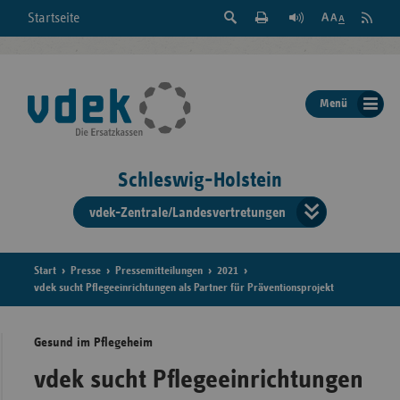
Suche
Seite
RSS
Startseite
Feed
einblenden
Drucken
abonni
Schrift
/
ausblenden
der
Menü
Seite
ändern
Schleswig-Holstein
vdek-Zentrale/Landesvertretungen
Verband
der
Ersatzka
Start
Presse
Pressemitteilungen
2021
vdek sucht Pflegeeinrichtungen als Partner für Präventionsprojekt
Gesund im Pflegeheim
Bun
vdek sucht Pflegeeinrichtungen