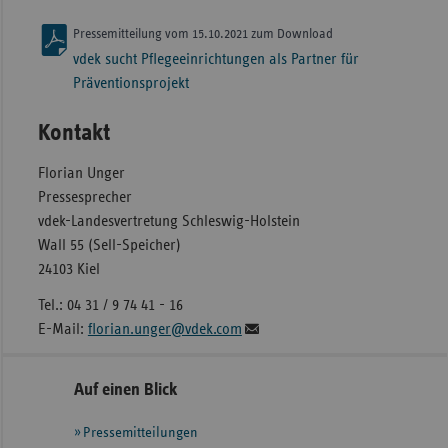
Pressemitteilung vom 15.10.2021 zum Download
vdek sucht Pflegeeinrichtungen als Partner für
Präventionsprojekt
Kontakt
Florian Unger
Pressesprecher
vdek-Landesvertretung Schleswig-Holstein
Wall 55 (Sell-Speicher)
24103 Kiel
Tel.: 04 31 / 9 74 41 - 16
E-Mail:
florian.unger@vdek.com
Seitennavigation
Seitenleiste
Auf einen Blick
mit
Pressemitteilungen
weiteren