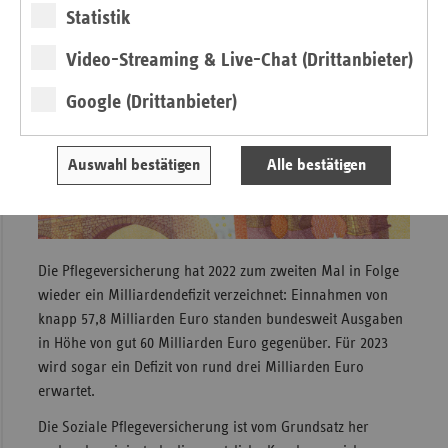
Finanzierung der Pflegeversicherung
Statistik
Video-Streaming & Live-Chat (Drittanbieter)
Google (Drittanbieter)
Auswahl bestätigen
Alle bestätigen
Die Pflegeversicherung hat 2022 zum zweiten Mal in Folge
wieder ein Milliardendefizit verzeichnet: Einnahmen von
knapp 57,8 Milliarden Euro standen bundesweit Ausgaben
in Höhe von gut 60 Milliarden Euro gegenüber. Für 2023
wird sogar ein Defizit von rund drei Milliarden Euro
erwartet.
Die Soziale Pflegeversicherung ist vom Grundsatz her