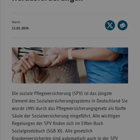
Wür
Bay
Stand:
Seite
11.01.2024
Ber
auf
Seite
X
per
Bre
teilen
E-
Ha
Mail
Hes
teilen
Mec
Vo
Nie
Die soziale Pflegeversicherung (SPV) ist das jüngste
Element des Sozialversicherungssystems in Deutschland Sie
Nor
wurde 1995 durch das Pflegeversicherungsgesetz als fünfte
Wes
Säule der Sozialversicherung eingeführt. Alle wichtigen
Rhe
Regelungen der SPV finden sich im Elften Buch
Sozialgesetzbuch (SGB XI). Alle gesetzlich
Saa
Krankenversicherten sind automatisch auch in der SPV