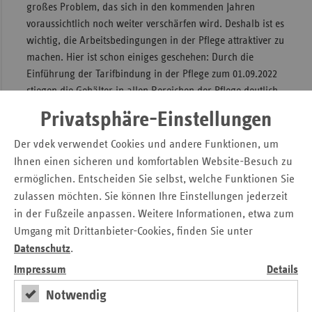
großes Problem, das sich in den kommenden Jahren
voraussichtlich noch weiter verschärfen wird. Deshalb ist es
wichtig, die Arbeitsbedingungen in der Pflege attraktiver zu
machen. Hier ist schon einiges geschehen: Durch die
Einführung der Tarifbindung in der Pflege zum 01.09.2022
stiegen die Gehälter in allen Bereichen der Pflege deutlich.
Außerdem wurde zum 01.07.2023 ein neues
Privatsphäre-Einstellungen
Personalbemessungssystem für die vollstationäre Pflege
eingeführt, die Qualitätsverbesserungen für die
Der vdek verwendet Cookies und andere Funktionen, um
Pflegebedürftigen und Entlastung für das Personal bringen
Ihnen einen sicheren und komfortablen Website-Besuch zu
soll.
ermöglichen. Entscheiden Sie selbst, welche Funktionen Sie
zulassen möchten. Sie können Ihre Einstellungen jederzeit
Den „größten Pflegedienst des Landes“ bilden nach wie vor
in der Fußzeile anpassen. Weitere Informationen, etwa zum
die Angehörigen, denn fast 70.000 Pflegebedürftige in
Umgang mit Drittanbieter-Cookies, finden Sie unter
Schleswig-Holstein werden zu Hause ohne die
Datenschutz
.
Unterstützung durch einen ambulanten Pflegedienst
versorgt.
Impressum
Details
Notwendig