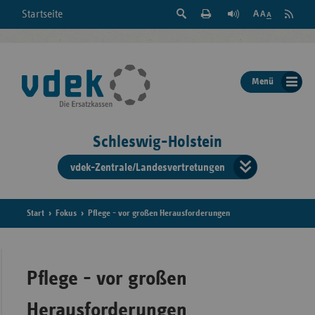
Suche
Seite
RSS
Startseite
Feed
einblenden
Drucken
abonni
Schrift
/
ausblenden
der
Menü
Seite
ändern
Schleswig-Holstein
vdek-Zentrale/Landesvertretungen
Verband
der
Ersatzka
Start
Fokus
Pflege - vor großen Herausforderungen
Bun
Pflege - vor großen
Herausforderungen