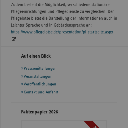
Zudem besteht die Möglichkeit, verschiedene stationäre
Pflegeeinrichtungen und Pflegedienste zu vergleichen. Der
Pflegelotse bietet die Darstellung der Informationen auch in
Leichter Sprache und in Gebärdensprache an:
https://www.pflegelotse.de/presentation/pl_startseite.aspx
Seitennavigation
Seitenleiste
Auf einen Blick
mit
Pressemitteilungen
weiteren
Informationen
Veranstaltungen
Veröffentlichungen
Kontakt und Anfahrt
Faktenpapier 2026