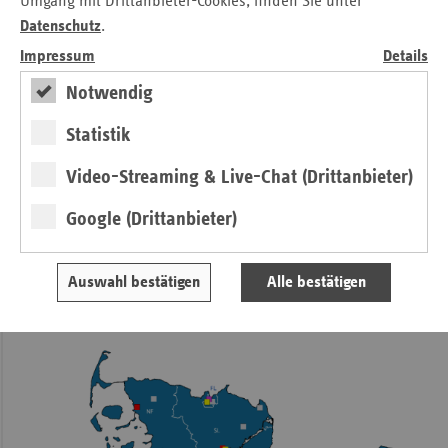
ambulanten Palliativleistungen.
Umgang mit Drittanbieter-Cookies, finden Sie unter
Datenschutz
.
Schleswig-Holstein gehört zu den Bundesländern, in denen
Impressum
Details
eine flächendeckende Versorgung sichergestellt ist.
Mittlerweile gibt es 14 zugelassene Vertragspartner im
Notwendig
Rahmen der SAPV. Zudem wurde mit der DRK-Heinrich-
Schwesternschaft ein Vertrag für die Versorgung nur von
Statistik
Kindern und Jugendlichen für SAPV abgeschlossen.
Video-Streaming & Live-Chat (Drittanbieter)
Google (Drittanbieter)
Weitere Informationen finden Sie in unserem
Download-
Center
Auswahl bestätigen
Alle bestätigen
Palliativversorgung in der Pflege