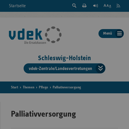
Suche
Seite
RSS
Startseite
Feed
einblenden
Drucken
abonni
Schrift
/
ausblenden
der
Menü
Seite
ändern
Schleswig-Holstein
vdek-Zentrale/Landesvertretungen
Verband
der
Ersatzka
Start
Themen
Pflege
Palliativversorgung
Bun
Palliativversorgung