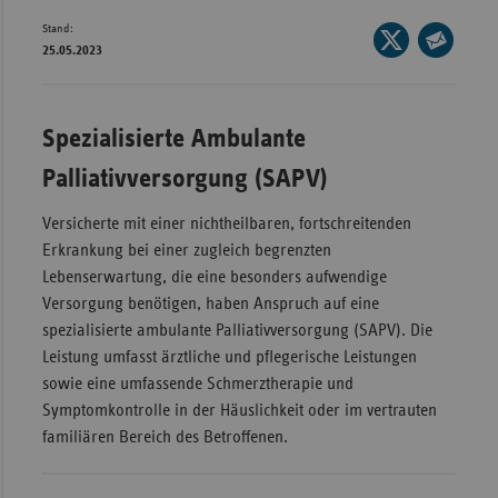
Stand:
Wür
Seite
25.05.2023
auf
Seite
Bay
X
per
Ber
teilen
E-
Spezialisierte Ambulante
Bre
Mail
Palliativversorgung (SAPV)
teilen
Ha
Hes
Versicherte mit einer nichtheilbaren, fortschreitenden
Erkrankung bei einer zugleich begrenzten
Mec
Lebenserwartung, die eine besonders aufwendige
Vo
Versorgung benötigen, haben Anspruch auf eine
Nie
spezialisierte ambulante Palliativversorgung (SAPV). Die
Leistung umfasst ärztliche und pflegerische Leistungen
Nor
sowie eine umfassende Schmerztherapie und
Wes
Symptomkontrolle in der Häuslichkeit oder im vertrauten
Rhe
familiären Bereich des Betroffenen.
Saa