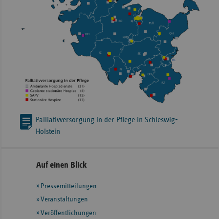
Palliativversorgung in der Pflege in Schleswig-
Holstein
Seitennavigation
Seitenleiste
Auf einen Blick
mit
Pressemitteilungen
weiteren
Informationen
Veranstaltungen
Veröffentlichungen