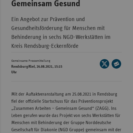
Gemeinsam Gesund
Wür
Ein Angebot zur Prävention und
Bay
Gesundheitsförderung für Menschen mit
Ber
Behinderung in sechs NGD-Werkstätten im
Bre
Kreis Rendsburg-Eckernförde
Ha
Hes
Gemeinsame Pressemitteilung
Seite
Rendsburg/Kiel, 26.08.2021, 15:15
auf
Mec
Seite
Uhr
X
Vo
per
teilen
E-
Nie
Mail
Mit der Auftaktveranstaltung am 25.08.2021 in Rendsburg
Nor
teilen
fiel der offizielle Startschuss für das Präventionsprojekt
Wes
„Zusammen Arbeiten – Gemeinsam Gesund“ (ZAGG). Ins
Rhe
Leben gerufen wurde das Projekt von sechs Werkstätten für
Menschen mit Behinderung der Gruppe Norddeutsche
Gesellschaft für Diakonie (NGD Gruppe) gemeinsam mit der
Saa