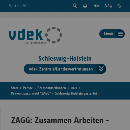
Suche
Seite
RSS
Startseite
Feed
einblenden
Drucken
abonni
Schrift
/
ausblenden
der
Menü
Seite
ändern
Schleswig-Holstein
vdek-Zentrale/Landesvertretungen
Verband
der
Ersatzka
Start
Presse
Pressemitteilungen
2021
Präventionsprojekt "ZAGG" in Schleswig-Holstein gestartet
Bun
ZAGG: Zusammen Arbeiten -