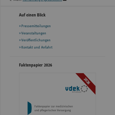
Seitennavigation
Seitenleiste
Auf einen Blick
mit
Pressemitteilungen
weiteren
Informationen
Veranstaltungen
Veröffentlichungen
Kontakt und Anfahrt
Faktenpapier 2026
2026