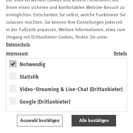
Der vdek verwendet Cookies und andere Funktionen, um
erhöhen das Risiko, an Diabetes mellitus zu erkranken.
Ihnen einen sicheren und komfortablen Website-Besuch zu
Auch gibt es Gendefekte, die bestimmte Behinderungen mit
ermöglichen. Entscheiden Sie selbst, welche Funktionen Sie
sich ziehen und Adipositas begünstigen können.
zulassen möchten. Sie können Ihre Einstellungen jederzeit
Angepasste Gesundheitsvorsorge
in der Fußzeile anpassen. Weitere Informationen, etwa zum
Umgang mit Drittanbieter-Cookies, finden Sie unter
Gleichzeitig haben Menschen mit Beeinträchtigung oftmals
Datenschutz
.
einen erschwerten Zugang zu medizinischen
Impressum
Details
Vorsorgeangeboten. Dieser Personenkreis braucht ein den
besonderen Bedürfnissen angepasstes, leicht zugängliches
Notwendig
Gesundheitsvorsorgeangebot.
Statistik
Dies hat sich das Projekt ZAGG zur Aufgabe gemacht.
Video-Streaming & Live-Chat (Drittanbieter)
„Unser Ziel ist es, partizipativ die individuellen
Gesundheitsressourcen von Menschen mit Behinderung zu
Google (Drittanbieter)
stärken, sie zur Umsetzung von gesundheitsförderlichen
Maßnahmen zu befähigen ihre Selbstwirksamkeit zu
fördern und sie als Multiplikatoren zu schulen“, so Björn
Auswahl bestätigen
Alle bestätigen
Ott, Leiter der Werkstätten Materialhof, der das Projekt