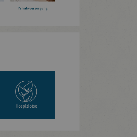
Palliativversorgung
Hospizlotse