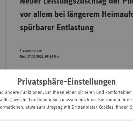
Neuer Leistungszuschlag der Pfl
vor allem bei längerem Heimaufe
Wür
spürbarer Entlastung
Bay
Ber
Pressemitteilung
Bre
Kiel, 27.07.2022, 09:30 Uhr
Ha
Hes
Die Kosten, die Pflegebedürftige in Pflegeheimen für pflege
Privatsphäre-Einstellungen
Unterkunft und Verpflegung sowie Investitionskosten aus eig
Mec
nd andere Funktionen, um Ihnen einen sicheren und komfortablen
sind in Schleswig-Holstein weiter gestiegen. Der vom Verband
Vo
(vdek) errechnete Eigenanteil lag am 1.7.2022 bei durchschni
elbst, welche Funktionen Sie zulassen möchten. Sie können Ihre Ei
Nie
das entspricht einer Steigerung um 7,8 Prozent im Vergleich 
formationen, etwa zum Umgang mit Drittanbieter-Cookies, finden S
Nor
Der bundesweite Durchschnittswert lag am 1.7.20222 bei 2.24
Wes
Zur Entlastung der Pflegebedürftigen greift seit Anfang dieses
Rhe
Regelung, nach der sich die Pflegekassen mit einem Leistung