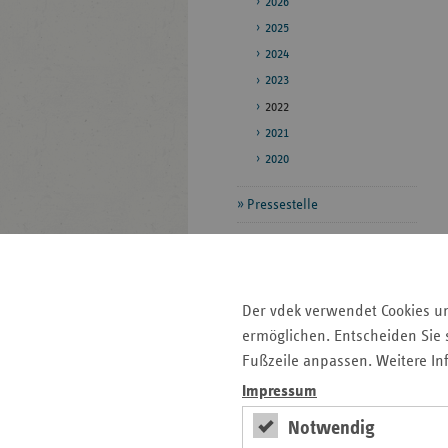
2026
2025
2024
2023
2022
2021
2020
Pressestelle
Bildarchiv
Veröffentlichungen
Der vdek verwendet Cookies u
ermöglichen. Entscheiden Sie s
Seitenleiste
Auf einen Blick
Fußzeile anpassen. Weitere In
mit
Impressum
Pressemitteilungen
weiteren
Informationen
Veranstaltungen
Notwendig
Veröffentlichungen