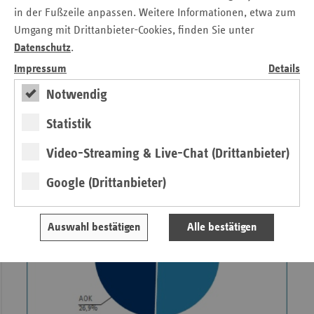
nie.
in der Fußzeile anpassen. Weitere Informationen, etwa zum
Dadurch hat die Ersatzkassengemeinschaft ihren
Umgang mit Drittanbieter-Cookies, finden Sie unter
Marktanteil innerhalb der gesetzlichen
Datenschutz
.
Krankenversicherung erneut gesteigert - auf nunmehr 50,5
Impressum
Details
Prozent.
Notwendig
Insgesamt waren zur Jahresmitte 2.530.537 Menschen in
Schleswig-Holstein gesetzlich krankenversichert. Auch das
Statistik
ist ein historischer Höchstwert und entspricht einem
Video-Streaming & Live-Chat (Drittanbieter)
Zuwachs um 13.736 Personen gegenüber dem Vorjahr.
Google (Drittanbieter)
Auswahl bestätigen
Alle bestätigen