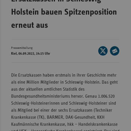
Wür
Holstein bauen Spitzenposition
Bay
erneut aus
Ber
Bre
Pressemitteilung
Ha
Seite
Kiel, 06.09.2022, 14:15 Uhr
auf
Hes
Seite
X
per
Mec
teilen
E-
Die Ersatzkassen haben erstmals in ihrer Geschichte mehr
Vo
Mail
als eine Million Mitglieder in Schleswig-Holstein. Das geht
Nie
teilen
aus der aktuellen amtlichen Statistik des
Nor
Bundesgesundheitsministeriums hervor. Genau 1.006.520
Wes
Schleswig-Holsteinerinnen und Schleswig-Holsteiner sind
als Mitglied bei einer der sechs Ersatzkassen (Techniker
Rhe
Krankenkasse (TK), BARMER, DAK-Gesundheit, KKH
Kaufmännische Krankenkasse, hkk – Handelskrankenkasse
Saa