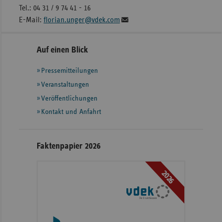
Tel.: 04 31 / 9 74 41 - 16
E-Mail:
florian.unger@vdek.com
Seitennavigation
Seitenleiste
Auf einen Blick
mit
Pressemitteilungen
weiteren
Informationen
Veranstaltungen
Veröffentlichungen
Kontakt und Anfahrt
Faktenpapier 2026
2026