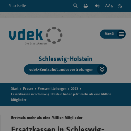
Suche
Seite
RSS
Startseite
Feed
einblenden
Drucken
abonni
Schrift
/
ausblenden
der
Menü
Seite
ändern
Schleswig-Holstein
vdek-Zentrale/Landesvertretungen
Verband
der
Ersatzka
Start
Presse
Pressemitteilungen
2022
Ersatzkassen in Schleswig-Holstein haben jetzt mehr als eine Million
Mitglieder
Bun
Erstmals mehr als eine Million Mitglieder
Ersatzkassen in Schleswig-