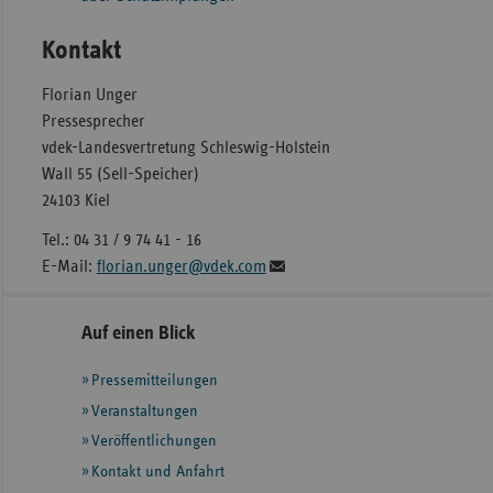
Kontakt
Florian Unger
Pressesprecher
vdek-Landesvertretung Schleswig-Holstein
Wall 55 (Sell-Speicher)
24103 Kiel
Tel.: 04 31 / 9 74 41 - 16
E-Mail:
florian.unger@vdek.com
Seitennavigation
Seitenleiste
Auf einen Blick
mit
Pressemitteilungen
weiteren
Informationen
Veranstaltungen
Veröffentlichungen
Kontakt und Anfahrt