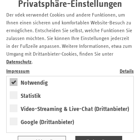
Privatsphäre-Einstellungen
Steigerung der Gesundheitskompetenz
Der vdek verwendet Cookies und andere Funktionen, um
"Mit ALIVE wollen wir die gezielte Impfansprache in den
Ihnen einen sicheren und komfortablen Website-Besuch zu
Arztpraxen fördern und die Gesundheitskompetenz älterer
ermöglichen. Entscheiden Sie selbst, welche Funktionen Sie
Patienten in Bezug auf das Impfen verbessern. Die
zulassen möchten. Sie können Ihre Einstellungen jederzeit
niedergelassenen Ärztinnen und Ärzte beweisen jedes Jahr
in der Fußzeile anpassen. Weitere Informationen, etwa zum
in der Influenzasaison und nicht zuletzt durch die
Umgang mit Drittanbieter-Cookies, finden Sie unter
millionenfachen Corona-Schutzimpfungen, dass sie
Datenschutz
.
routiniert und mit hoher Kompetenz impfen. Allein in der
Impressum
Details
Grippesaison 2020/21 sind in den Praxen in Schleswig-
Holstein mehr als 557.000 Patientinnen und Patienten gegen
Notwendig
Influenza geimpft worden", sagt Dr. Monika Schliffke,
Statistik
Vorstandsvorsitzende der Kassenärztlichen Vereinigung
Schleswig-Holstein (KVSH).
Video-Streaming & Live-Chat (Drittanbieter)
Jörg Brekeller, Referatsleiter Ambulante Versorgung in der
Google (Drittanbieter)
Landesvertretung Schleswig-Holstein des Verbandes der
Ersatzkassen e. V. (vdek), ergänzt: „Die
Weltgesundheitsorganisation WHO hat bei der Influenza