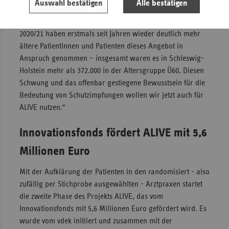
Auswahl bestätigen
Alle bestätigen
eine Impfquote von 75 Prozent als Ziel formuliert. Davon
sind wir leider noch weit entfernt. In der Grippesaison
2020/21 haben erstmals seit Jahren wieder deutlich mehr
ältere Patientinnen und Patienten dieses Angebot in
Anspruch genommen – insgesamt waren es in Schleswig-
Holstein mehr als 372.000 in der Altersgruppe Ü60. Diesen
Schwung und das offenbar gestiegene Bewusstsein für die
Bedeutung von Schutzimpfungen wollen wir jetzt auch für
ALIVE nutzen.“
Innovationsfonds fördert ALIVE mit 5,6
Millionen Euro
Mit der Aufklärung der Patienten in den randomisiert - also
zufällig per Stichprobe ausgewählten - Arztpraxen startet
die zweite Phase des Projekts ALIVE, das vom
Innovationsfonds mit 5,6 Millionen Euro gefördert wird. Es
wurde vom vdek initiiert und zusammen mit der