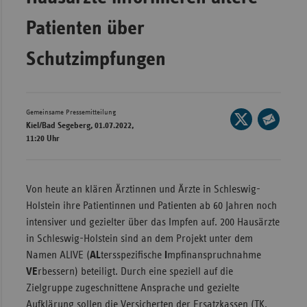
Wür
Patienten über
Bay
Schutzimpfungen
Ber
Bre
Gemeinsame Pressemitteilung
Ha
Seite
Kiel/Bad Segeberg, 01.07.2022,
auf
Hes
Seite
11:20 Uhr
X
per
Mec
teilen
E-
Vo
Mail
Von heute an klären Ärztinnen und Ärzte in Schleswig-
Nie
teilen
Holstein ihre Patientinnen und Patienten ab 60 Jahren noch
intensiver und gezielter über das Impfen auf. 200 Hausärzte
Nor
in Schleswig-Holstein sind an dem Projekt unter dem
Wes
Namen ALIVE (
AL
tersspezifische
I
mpfinanspruchnahme
Rhe
VE
rbessern) beteiligt. Durch eine speziell auf die
Zielgruppe zugeschnittene Ansprache und gezielte
Saa
Aufklärung sollen die Versicherten der Ersatzkassen (TK,