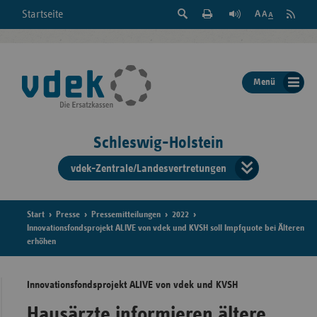
Suche
Seite
RSS
Startseite
Feed
einblenden
Drucken
abonni
Schrift
/
ausblenden
der
Menü
Seite
ändern
Schleswig-Holstein
vdek-Zentrale/Landesvertretungen
Verband
der
Ersatzka
Start
Presse
Pressemitteilungen
2022
Innovationsfondsprojekt ALIVE von vdek und KVSH soll Impfquote bei Älteren
erhöhen
Bun
Innovationsfondsprojekt ALIVE von vdek und KVSH
Hausärzte informieren ältere