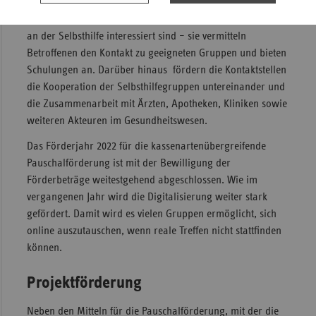
Regionen die Selbsthilfegruppen bei der Gründung und in
der täglichen Arbeit. Sie sind Ansprechpartner für alle, die
an der Selbsthilfe interessiert sind – sie vermitteln
Betroffenen den Kontakt zu geeigneten Gruppen und bieten
Schulungen an. Darüber hinaus fördern die Kontaktstellen
die Kooperation der Selbsthilfegruppen untereinander und
die Zusammenarbeit mit Ärzten, Apotheken, Kliniken sowie
weiteren Akteuren im Gesundheitswesen.
Das Förderjahr 2022 für die kassenartenübergreifende
Pauschalförderung ist mit der Bewilligung der
Förderbeträge weitestgehend abgeschlossen. Wie im
vergangenen Jahr wird die Digitalisierung weiter stark
gefördert. Damit wird es vielen Gruppen ermöglicht, sich
online auszutauschen, wenn reale Treffen nicht stattfinden
können.
Projektförderung
Neben den Mitteln für die Pauschalförderung, mit der die