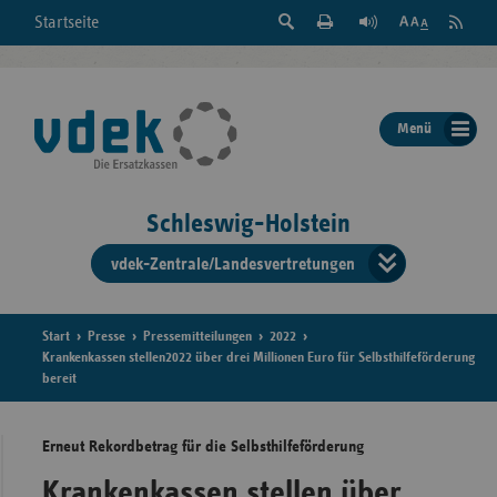
Suche
Seite
RSS
Startseite
Feed
einblenden
Drucken
abonni
Schrift
/
ausblenden
der
Menü
Seite
ändern
Schleswig-Holstein
vdek-Zentrale/Landesvertretungen
Verband
der
Ersatzka
Start
Presse
Pressemitteilungen
2022
Krankenkassen stellen2022 über drei Millionen Euro für Selbsthilfeförderung
bereit
Bun
Erneut Rekordbetrag für die Selbsthilfeförderung
Krankenkassen stellen über