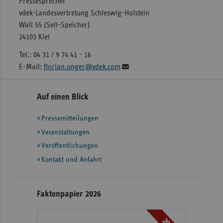
Pressesprecher
vdek-Landesvertretung Schleswig-Holstein
Wall 55 (Sell-Speicher)
24103 Kiel
Tel.: 04 31 / 9 74 41 - 16
E-Mail:
florian.unger@vdek.com
Seitennavigation
Seitenleiste
Auf einen Blick
mit
Pressemitteilungen
weiteren
Informationen
Veranstaltungen
Veröffentlichungen
Kontakt und Anfahrt
Faktenpapier 2026