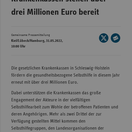
Wür
drei Millionen Euro bereit
Bay
Ber
Gemeinsame Pressemitteilung
Seite
Bre
Kiel/Lübeck/Hamburg, 31.05.2022,
auf
Seite
10:00 Uhr
Ha
X
per
teilen
Hes
E-
Mail
Die gesetzlichen Krankenkassen in Schleswig-Holstein
Mec
teilen
fördern die gesundheitsbezogene Selbsthilfe in diesem Jahr
Vo
erneut mit über drei Millionen Euro.
Nie
Dabei unterstützen die Krankenkassen das große
Nor
Engagement der Akteure in der vielfältigen
Wes
Selbsthilfearbeit zum Wohle der betroffenen Patienten und
Rhe
deren Angehörigen. Mehr als zwei Drittel der zur
Verfügung gestellten Mittel kommen den
Selbsthilfegruppen, den Landesorganisationen der
Saa