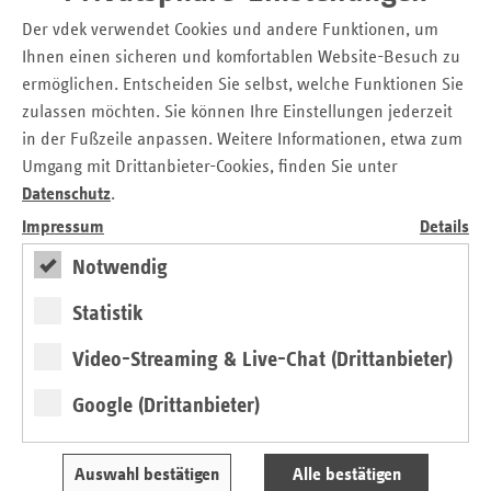
oder regionalen Selbsthilfegruppen, die es zu einem
Der vdek verwendet Cookies und andere Funktionen, um
bestimmten Krankheitsbild in Schleswig-Holstein gibt. Sie
Ihnen einen sicheren und komfortablen Website-Besuch zu
organisieren Schulungen, Seminare und Konferenzen für
ermöglichen. Entscheiden Sie selbst, welche Funktionen Sie
ihre Mitglieder und erstellen Informationsmaterialien. Als
zulassen möchten. Sie können Ihre Einstellungen jederzeit
Interessenvertreter der Selbsthilfe nehmen Sie außerdem
in der Fußzeile anpassen. Weitere Informationen, etwa zum
Stellung zu wichtigen gesundheits- und sozialpolitischen
Umgang mit Drittanbieter-Cookies, finden Sie unter
Themen.
Datenschutz
.
Kontaktstellen in den Kreisen und
Impressum
Details
kreisfreien Städten
Notwendig
Neben den Selbsthilfegruppen und den
Statistik
Landesorganisationen wird auch die wichtige Arbeit der 14
Video-Streaming & Live-Chat (Drittanbieter)
Selbsthilfekontaktstellen in Schleswig-Holstein von den
gesetzlichen Krankenkassen finanziell gefördert - in diesem
Google (Drittanbieter)
Jahr mit ebenfalls 629.000 Euro, zuzüglich Restmittel aus
2021 in Höhe von 58.000 Euro. Die Kontaktstellen in den
Kreisen und kreisfreien Städten unterstützen in ihren
Auswahl bestätigen
Alle bestätigen