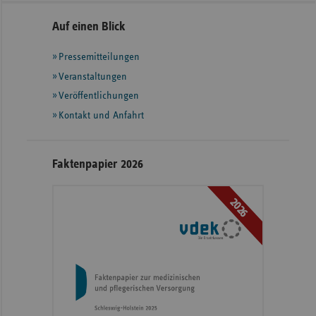
Seitennavigation
Seitenleiste
Auf einen Blick
mit
Pressemitteilungen
weiteren
Informationen
Veranstaltungen
Veröffentlichungen
Kontakt und Anfahrt
Faktenpapier 2026
2026