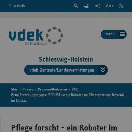
Suche
Seite
RSS
Startseite
Feed
einblenden
Drucken
abonni
Schrift
/
ausblenden
der
Menü
Seite
ändern
Schleswig-Holstein
vdek-Zentrale/Landesvertretungen
Verband
der
Ersatzka
Start
Presse
Pressemitteilungen
2023
Beim Forschungsprojekt ROBUST ist ein Roboter im Pflegezentrum Travetal
im Einsatz
Bun
Pflege forscht - ein Roboter im