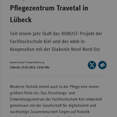
Pflegezentrum Travetal in
Wür
Bay
Lübeck
Ber
Seit einem Jahr läuft das ROBUST-Projekt der
Bre
Fachhochschule Kiel und des vdek in
Ha
Kooperation mit der Diakonie Nord Nord Ost
Hes
Mec
Gemeinsame Pressemitteilung
Seite
Vo
Lübeck, 27.03.2023, 13:45 Uhr
auf
Seite
X
Nie
per
teilen
E-
Nor
Moderne Technik nimmt auch in der Pflege eine immer
Mail
Wes
größere Rolle ein. Das Forschungs- und
teilen
Entwicklungszentrum der Fachhochschule Kiel entwickelt
Rhe
gemeinsam mit der Gesellschaft für digitalisierte und
nachhaltige Zusammenarbeit Siegen auf Robotik
Saa