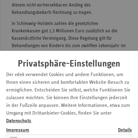
diesem nicht vorhersehbaren Anstieg des
Sac
Behandlungsbedarfs Rechnung zu tragen.
Sac
In Schleswig-Holstein zahlen die gesetzlichen
An
Krankenkassen gut 1,3 Millionen Euro zusätzlich an die
Sch
Kassenärztliche Vereinigung. Diese Regelung gilt für
Ho
Behandlungen von Kindern bis zum zwölften Lebensjahr im
Zeitraum von Oktober 2022 bis März 2023.
Thü
Privatsphäre-Einstellungen
„Besondere Umstände erfordern besondere Maßnahmen.
Die Ärztinnen und Ärzte und ihre Praxisteams haben in
Der vdek verwendet Cookies und andere Funktionen, um
dieser herausfordernden Situation mit hohem Einsatz die
Ihnen einen sicheren und komfortablen Website-Besuch zu
Versorgung sichergestellt. Deshalb ist es angebracht, die
ermöglichen. Entscheiden Sie selbst, welche Funktionen Sie
Vergütung hierfür entsprechend zu erhöhen“, sagt Claudia
zulassen möchten. Sie können Ihre Einstellungen jederzeit
Straub, die Leiterin der vdek-Landesvertretung Schleswig-
in der Fußzeile anpassen. Weitere Informationen, etwa zum
Holstein. „Dieser Beschluss zeigt, dass die gemeinsame
Umgang mit Drittanbieter-Cookies, finden Sie unter
Selbstverwaltung funktioniert.“
Datenschutz
.
Pressemitteilung vom 02.02.2023 zum Download
Impressum
Details
Erhöhter Behandlungsbedarf wegen akuter