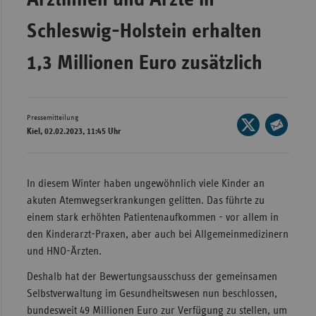
Wür
Schleswig-Holstein erhalten
Bay
1,3 Millionen Euro zusätzlich
Ber
Bre
Ha
Pressemitteilung
Seite
Kiel, 02.02.2023, 11:45 Uhr
auf
Hes
Seite
X
per
Mec
teilen
E-
Vo
In diesem Winter haben ungewöhnlich viele Kinder an
Mail
akuten Atemwegserkrankungen gelitten. Das führte zu
Nie
teilen
einem stark erhöhten Patientenaufkommen - vor allem in
Nor
den Kinderarzt-Praxen, aber auch bei Allgemeinmedizinern
Wes
und HNO-Ärzten.
Rhe
Deshalb hat der Bewertungsausschuss der gemeinsamen
Selbstverwaltung im Gesundheitswesen nun beschlossen,
bundesweit 49 Millionen Euro zur Verfügung zu stellen, um
Saa