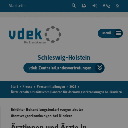
Suche
Seite
RSS
Startseite
Feed
einblenden
Drucken
abonni
Schrift
/
ausblenden
der
Menü
Seite
ändern
Schleswig-Holstein
vdek-Zentrale/Landesvertretungen
Verband
der
Ersatzka
Start
Presse
Pressemitteilungen
2023
Ärzte erhalten zusätzliches Honorar für Atemwegserkrankungen bei Kindern
Erhöhter Behandlungsbedarf wegen akuter
Bun
Atemwegserkrankungen bei Kindern
Ärztinnen und Ärzte in