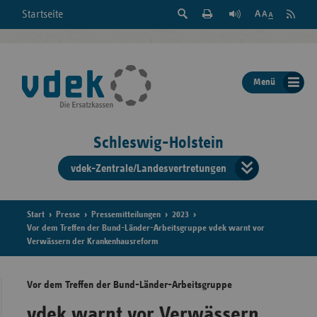
Suche
Seite
RSS
Startseite
Feed
einblenden
Drucken
abonni
Schrift
/
ausblenden
der
Menü
Seite
ändern
Schleswig-Holstein
vdek-Zentrale/Landesvertretungen
Verband
der
Ersatzka
Start
Presse
Pressemitteilungen
2023
Vor dem Treffen der Bund-Länder-Arbeitsgruppe vdek warnt vor
Verwässern der Krankenhausreform
Bun
Vor dem Treffen der Bund-Länder-Arbeitsgruppe
vdek warnt vor Verwässern