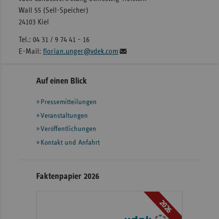
Wall 55 (Sell-Speicher)
24103 Kiel
Tel.: 04 31 / 9 74 41 - 16
E-Mail:
florian.unger@vdek.com
Seitennavigation
Seitenleiste
Auf einen Blick
mit
Pressemitteilungen
weiteren
Informationen
Veranstaltungen
Veröffentlichungen
Kontakt und Anfahrt
Faktenpapier 2026
2026