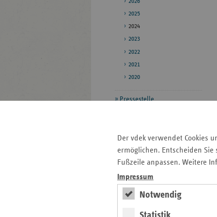
2026
2025
2024
2023
2022
2021
2020
Pressestelle
Bildarchiv
Veröffentlichungen
Der vdek verwendet Cookies u
ermöglichen. Entscheiden Sie s
Fußzeile anpassen. Weitere In
Seitenleiste
Auf einen Blick
Impressum
mit
Pressemitteilungen
weiteren
Notwendig
Informationen
Veranstaltungen
Statistik
Veröffentlichungen