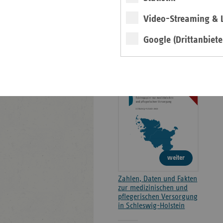
Kontakt und Anfahrt
Video-Streaming & L
Google (Drittanbiete
Faktenpapier 2026
2026
weiter
Zahlen, Daten und Fakten
zur medizinischen und
pflegerischen Versorgung
in Schleswig-Holstein