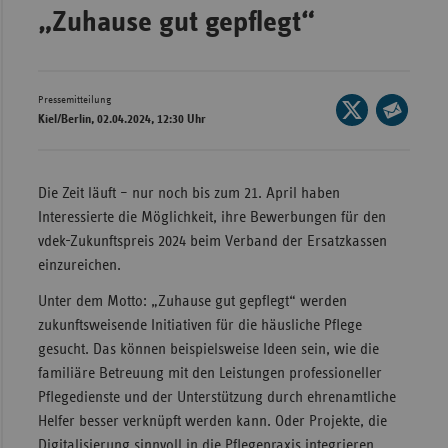
„Zuhause gut gepflegt“
Wür
Bay
Ber
Pressemitteilung
Seite
Kiel/Berlin, 02.04.2024, 12:30 Uhr
auf
Bre
Seite
X
per
Ha
teilen
E-
Die Zeit läuft – nur noch bis zum 21. April haben
Hes
Mail
Interessierte die Möglichkeit, ihre Bewerbungen für den
teilen
Mec
vdek-Zukunftspreis 2024 beim Verband der Ersatzkassen
Vo
einzureichen.
Nie
Unter dem Motto: „Zuhause gut gepflegt“ werden
zukunftsweisende Initiativen für die häusliche Pflege
Nor
gesucht. Das können beispielsweise Ideen sein, wie die
Wes
familiäre Betreuung mit den Leistungen professioneller
Rhe
Pflegedienste und der Unterstützung durch ehrenamtliche
Helfer besser verknüpft werden kann. Oder Projekte, die
Saa
Digitalisierung sinnvoll in die Pflegepraxis integrieren,