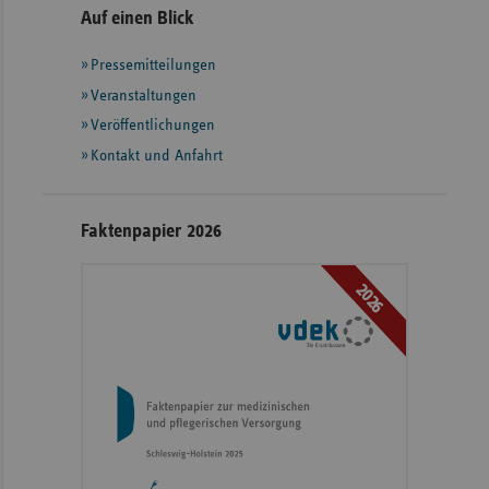
Seitennavigation
Seitenleiste
Auf einen Blick
mit
Pressemitteilungen
weiteren
Informationen
Veranstaltungen
Veröffentlichungen
Kontakt und Anfahrt
Faktenpapier 2026
2026