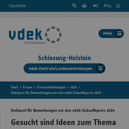
Suche
Seite
RSS
Startseite
Feed
einblenden
Drucken
abonni
Schrift
/
ausblenden
der
Menü
Seite
ändern
Schleswig-Holstein
vdek-Zentrale/Landesvertretungen
Verband
der
Ersatzka
Start
Presse
Pressemitteilungen
2024
Endspurt für Bewerbungen um den vdek-Zukunftspreis 2024
Endspurt für Bewerbungen um den vdek-Zukunftspreis 2024
Bun
Gesucht sind Ideen zum Thema