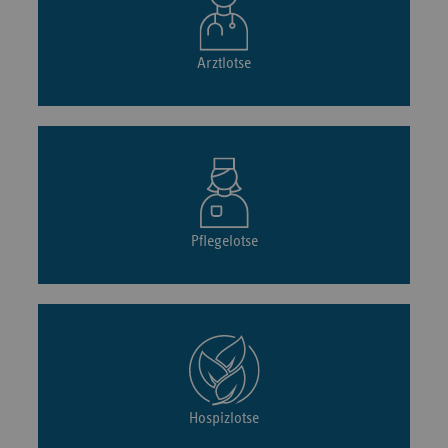
Arztlotse
Pflegelotse
Hospizlotse