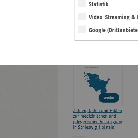
Statistik
Kontakt und Anfahrt
Video-Streaming & L
Faktenpapier 2026
Google (Drittanbiete
2026
weiter
Zahlen, Daten und Fakten
zur medizinischen und
pflegerischen Versorgung
in Schleswig-Holstein