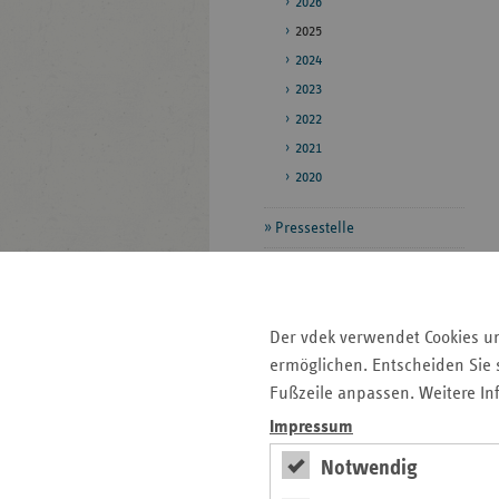
2026
2025
2024
2023
2022
2021
2020
Pressestelle
Bildarchiv
Veröffentlichungen
Der vdek verwendet Cookies u
ermöglichen. Entscheiden Sie s
Seitenleiste
Auf einen Blick
Fußzeile anpassen. Weitere In
mit
Impressum
Pressemitteilungen
weiteren
Notwendig
Informationen
Veranstaltungen
Veröffentlichungen