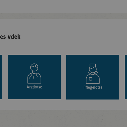
es vdek
Arztlotse
Pflegelotse