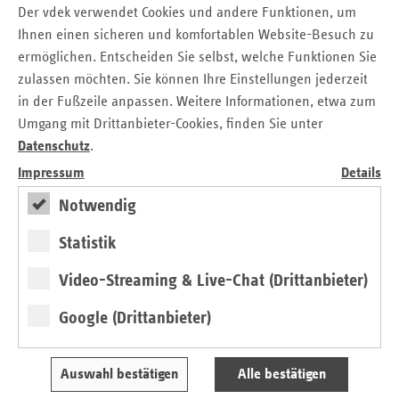
Ersatzkassenverbandes vdek, Walter Scheller, heute in
Der vdek verwendet Cookies und andere Funktionen, um
Stuttgart überzeugt. „Dieses Verhandlungsergebnis ist ein
Ihnen einen sicheren und komfortablen Website-Besuch zu
erneuter Beweis für die konstruktive Zusammenarbeit
ermöglichen. Entscheiden Sie selbst, welche Funktionen Sie
beider Vertragspartner und lässt uns auch weiterhin
zulassen möchten. Sie können Ihre Einstellungen jederzeit
optimistisch in die Zukunft blicken.“
in der Fußzeile anpassen. Weitere Informationen, etwa zum
Umgang mit Drittanbieter-Cookies, finden Sie unter
Datenschutz
.
Ihr Ansprechpartner:
Impressum
Details
Frank Winkler
Notwendig
Verband der Ersatzkassen e.V. (vdek)
Statistik
Landesvertretung Baden-Württemberg
Tel.: 07 11 / 2 39 54 - 19
Video-Streaming & Live-Chat (Drittanbieter)
E-Mail:
frank.winkler@vdek.com
Google (Drittanbieter)
Auswahl bestätigen
Alle bestätigen
Seitennavigation
Seitenleiste
Auf einen Blick