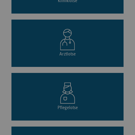
Kliniklotse
Arztlotse
Pflegelotse