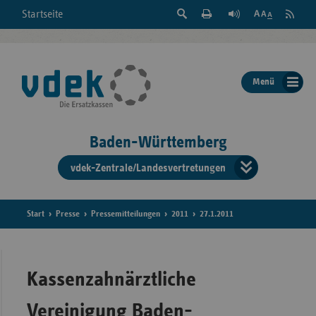
Suche
Seite
RSS
Startseite
Feed
einblenden
Drucken
abonni
Schrift
/
ausblenden
der
Menü
Seite
ändern
Baden-Württemberg
vdek-Zentrale/Landesvertretungen
Verband
der
Ersatzka
Start
Presse
Pressemitteilungen
2011
27.1.2011
Bun
Kassenzahnärztliche
Vereinigung Baden-