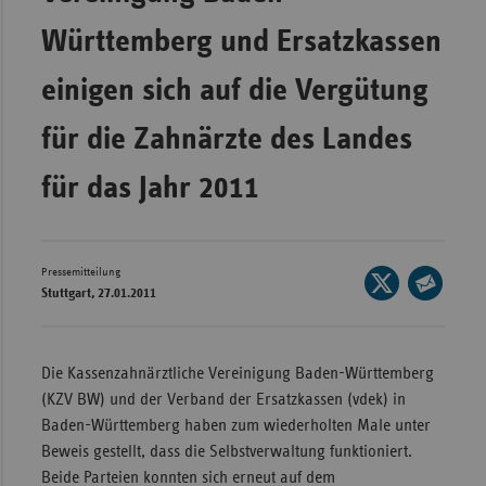
Wür
Württemberg und Ersatzkassen
Bay
einigen sich auf die Vergütung
Ber
für die Zahnärzte des Landes
Bre
für das Jahr 2011
Ha
Hes
Mec
Pressemitteilung
Seite
Vo
Stuttgart, 27.01.2011
auf
Seite
Nie
X
per
Nor
teilen
E-
Die Kassenzahnärztliche Vereinigung Baden-Württemberg
Wes
Mail
(KZV BW) und der Verband der Ersatzkassen (vdek) in
teilen
Rhe
Baden-Württemberg haben zum wiederholten Male unter
Beweis gestellt, dass die Selbstverwaltung funktioniert.
Beide Parteien konnten sich erneut auf dem
Saa