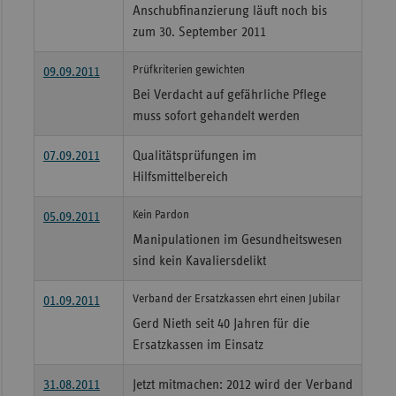
Anschubfinanzierung läuft noch bis
Sac
zum 30. September 2011
Sac
Prüfkriterien gewichten
09.09.2011
An
Bei Verdacht auf gefährliche Pflege
Sch
muss sofort gehandelt werden
Ho
07.09.2011
Qualitätsprüfungen im
Thü
Hilfsmittelbereich
Kein Pardon
05.09.2011
Manipulationen im Gesundheitswesen
sind kein Kavaliersdelikt
Verband der Ersatzkassen ehrt einen Jubilar
01.09.2011
Gerd Nieth seit 40 Jahren für die
Ersatzkassen im Einsatz
31.08.2011
Jetzt mitmachen: 2012 wird der Verband