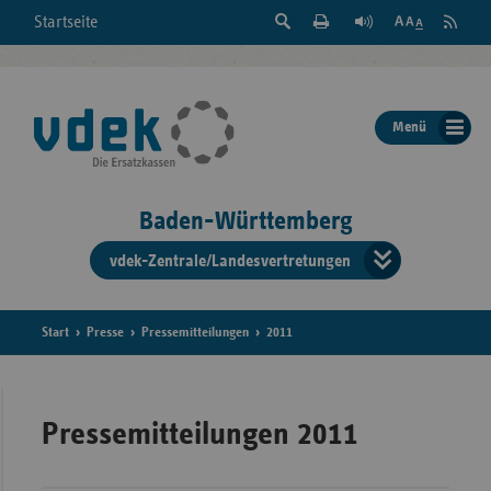
Suche
Seite
RSS
Startseite
Feed
einblenden
Drucken
abonni
Schrift
/
ausblenden
der
Menü
Seite
ändern
Baden-Württemberg
vdek-Zentrale/Landesvertretungen
Verband
der
Ersatzka
Start
Presse
Pressemitteilungen
2011
Bun
Pressemitteilungen 2011