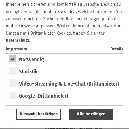
Ihnen einen sicheren und komfortablen Website-Besuch zu
Sterbebegleitung
14.07.2011
ermöglichen. Entscheiden Sie selbst, welche Funktionen Sie
Ersatzkassen in Baden-Württemberg
zulassen möchten. Sie können Ihre Einstellungen jederzeit
setzen sich mit 1,3 Millionen Euro für
in der Fußzeile anpassen. Weitere Informationen, etwa zum
ambulante Hospizarbeit ein
Umgang mit Drittanbieter-Cookies, finden Sie unter
Datenschutz
.
Landesfrauenrat und Verband der
01.06.2011
Ersatzkassen fordern:
Impressum
Details
Neue Landesregierung soll sich im
Notwendig
Bundesrat für die Wiederherstellung
eines paritätisch finanzierten
Statistik
Versicherungssystems in der GKV
einsetzen
Video-Streaming & Live-Chat (Drittanbieter)
Google (Drittanbieter)
30.05.2011
Pflegestützpunkte in Baden-
Württemberg nehmen ihre Arbeit auf
Auswahl bestätigen
Alle bestätigen
Verband der Ersatzkassen trifft
26.05.2011
Hartmannbund