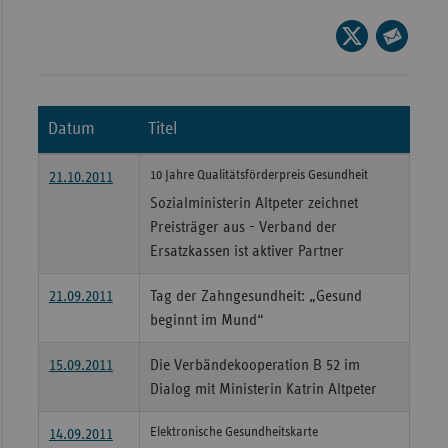
Wür
Seite
auf
Seite
Bay
X
per
Ber
teilen
E-
Datum
Titel
Bre
Mail
teilen
Ha
10 Jahre Qualitätsförderpreis Gesundheit
21.10.2011
Hes
Sozialministerin Altpeter zeichnet
Preisträger aus - Verband der
Mec
Ersatzkassen ist aktiver Partner
Vo
Nie
21.09.2011
Tag der Zahngesundheit: „Gesund
beginnt im Mund“
Nor
Wes
15.09.2011
Die Verbändekooperation B 52 im
Rhe
Dialog mit Ministerin Katrin Altpeter
Elektronische Gesundheitskarte
14.09.2011
Saa