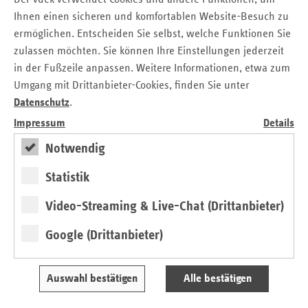
Pressemitteilung
Ihnen einen sicheren und komfortablen Website-Besuch zu
ermöglichen. Entscheiden Sie selbst, welche Funktionen Sie
Fakten und Positionen zur Krankenhausversorgung in
zulassen möchten. Sie können Ihre Einstellungen jederzeit
Baden-Württemberg
in der Fußzeile anpassen. Weitere Informationen, etwa zum
Umgang mit Drittanbieter-Cookies, finden Sie unter
Kontakt
Datenschutz
.
Impressum
Details
Frank Winkler
Verband der Ersatzkassen e.V. (vdek)
Notwendig
Landesvertretung Baden-Württemberg
Statistik
Tel.: 07 11 / 2 39 54 - 19
E-Mail:
frank.winkler@vdek.com
Video-Streaming & Live-Chat (Drittanbieter)
Google (Drittanbieter)
Seitennavigation
Seitenleiste
Auf einen Blick
mit
Veranstaltungen
weiteren
Auswahl bestätigen
Alle bestätigen
Informationen
Pressemitteilungen