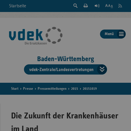
Suche
Seite
RSS
Startseite
Feed
einblenden
Drucken
abonni
Schrift
/
ausblenden
der
Menü
Seite
ändern
Baden-Württemberg
vdek-Zentrale/Landesvertretungen
Verband
der
Ersatzka
Start
Presse
Pressemitteilungen
2015
20151019
Bun
Die Zukunft der Krankenhäuser
im Land