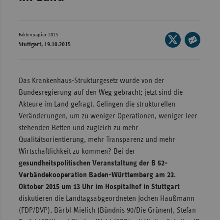
Wür
Bay
Faktenpapier 2015
Seite
Stuttgart, 19.10.2015
Ber
auf
Seite
X
per
Bre
teilen
E-
Das Krankenhaus-Strukturgesetz wurde von der
Ha
Mail
Bundesregierung auf den Weg gebracht; jetzt sind die
Hes
teilen
Akteure im Land gefragt. Gelingen die strukturellen
Mec
Veränderungen, um zu weniger Operationen, weniger leer
Vo
stehenden Betten und zugleich zu mehr
Qualitätsorientierung, mehr Transparenz und mehr
Nie
Wirtschaftlichkeit zu kommen? Bei der
Nor
gesundheitspolitischen Veranstaltung der B 52-
Wes
Verbändekooperation Baden-Württemberg am 22.
Oktober 2015 um 13 Uhr im Hospitalhof in Stuttgart
Rhe
diskutieren die Landtagsabgeordneten Jochen Haußmann
(FDP/DVP), Bärbl Mielich (Bündnis 90/Die Grünen), Stefan
Saa