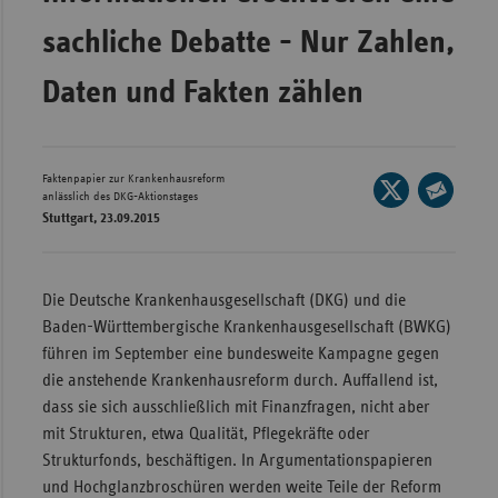
Wür
sachliche Debatte - Nur Zahlen,
Bay
Daten und Fakten zählen
Ber
Bre
Faktenpapier zur Krankenhausreform
Seite
Ha
anlässlich des DKG-Aktionstages
auf
Stuttgart, 23.09.2015
Seite
Hes
X
per
Mec
teilen
E-
Vo
Die Deutsche Krankenhausgesellschaft (DKG) und die
Mail
Nie
Baden-Württembergische Krankenhausgesellschaft (BWKG)
teilen
führen im September eine bundesweite Kampagne gegen
Nor
die anstehende Krankenhausreform durch. Auffallend ist,
Wes
dass sie sich ausschließlich mit Finanzfragen, nicht aber
Rhe
mit Strukturen, etwa Qualität, Pflegekräfte oder
Strukturfonds, beschäftigen. In Argumentationspapieren
und Hochglanzbroschüren werden weite Teile der Reform
Saa