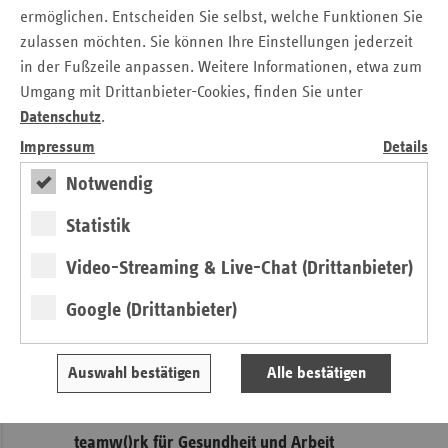
ermöglichen. Entscheiden Sie selbst, welche Funktionen Sie
Frank Winkler
zulassen möchten. Sie können Ihre Einstellungen jederzeit
Verband der Ersatzkassen e.V. (vdek)
in der Fußzeile anpassen. Weitere Informationen, etwa zum
Landesvertretung Baden-Württemberg
Umgang mit Drittanbieter-Cookies, finden Sie unter
Tel.: 07 11 / 2 39 54 - 19
Datenschutz
.
E-Mail:
frank.winkler@vdek.com
Impressum
Details
Notwendig
Seitennavigation
Seitenleiste
Auf einen Blick
mit
Statistik
Veranstaltungen
weiteren
Informationen
Pressemitteilungen
Video-Streaming & Live-Chat (Drittanbieter)
Veröffentlichungen
Google (Drittanbieter)
Publikationen
Ansprechpartner
Auswahl bestätigen
Alle bestätigen
Kontakt und Anfahrt
teamw()rk für Gesundheit und Arbeit