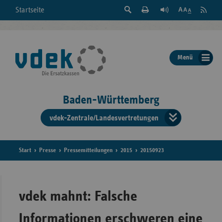
Suche
Seite
RSS
Startseite
Feed
einblenden
Drucken
abonni
Schrift
/
ausblenden
der
Menü
Seite
ändern
Baden-Württemberg
vdek-Zentrale/Landesvertretungen
Verband
der
Ersatzka
Start
Presse
Pressemitteilungen
2015
20150923
Bun
vdek mahnt: Falsche
Informationen erschweren eine