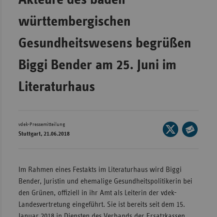
Wür
württembergischen
Bay
Gesundheitswesens begrüßen
Ber
Biggi Bender am 25. Juni im
Bre
Ha
Literaturhaus
Hes
Mec
Vo
vdek-Pressemitteilung
Seite
Stuttgart, 21.06.2018
auf
Nie
Seite
X
per
Nor
teilen
E-
Im Rahmen eines Festakts im Literaturhaus wird Biggi
Wes
Mail
Bender, Juristin und ehemalige Gesundheitspolitikerin bei
Rhe
teilen
den Grünen, offiziell in ihr Amt als Leiterin der vdek-
Landesvertretung eingeführt. Sie ist bereits seit dem 15.
Saa
Januar 2018 in Diensten des Verbands der Ersatzkassen,