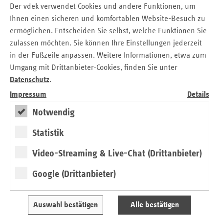
Der vdek verwendet Cookies und andere Funktionen, um
gebürtige Rheinländerin dem baden-württembergischen
Ihnen einen sicheren und komfortablen Website-Besuch zu
Landtag an, unter anderem als Fraktionschefin der Grünen.
ermöglichen. Entscheiden Sie selbst, welche Funktionen Sie
vdek-Pressemitteilung
zulassen möchten. Sie können Ihre Einstellungen jederzeit
in der Fußzeile anpassen. Weitere Informationen, etwa zum
Umgang mit Drittanbieter-Cookies, finden Sie unter
Programm der Einladung
Datenschutz
.
Impressum
Details
Kontakt
Notwendig
Frank Winkler
Statistik
Verband der Ersatzkassen e.V. (vdek)
Landesvertretung Baden-Württemberg
Video-Streaming & Live-Chat (Drittanbieter)
Tel.: 07 11 / 2 39 54 - 19
Google (Drittanbieter)
E-Mail:
frank.winkler@vdek.com
Auswahl bestätigen
Alle bestätigen
Seitennavigation
Seitenleiste
Auf einen Blick
mit