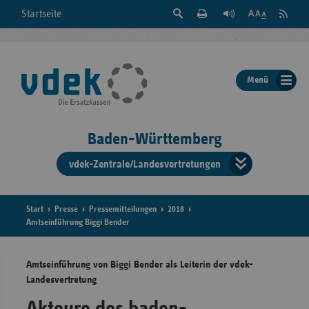
Suche
Seite
RSS
Startseite
Feed
einblenden
Drucken
abonni
Schrift
/
ausblenden
der
Menü
Seite
ändern
Baden-Württemberg
vdek-Zentrale/Landesvertretungen
Verband
der
Ersatzka
Start
Presse
Pressemitteilungen
2018
Amtseinführung Biggi Bender
Amtseinführung von Biggi Bender als Leiterin der vdek-
Bun
Landesvertretung
Akteure des baden-