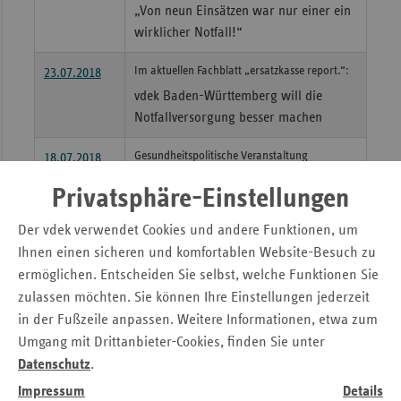
„Von neun Einsätzen war nur einer ein
wirklicher Notfall!“
Im aktuellen Fachblatt „ersatzkasse report.“:
23.07.2018
vdek Baden-Württemberg will die
Notfallversorgung besser machen
Gesundheitspolitische Veranstaltung
18.07.2018
Quo vadis Notfallversorgung – Baden-
Privatsphäre-Einstellungen
Württemberg setzt Akzente
Der vdek verwendet Cookies und andere Funktionen, um
Digitalisierung und Morbi-RSA stehen beim
12.07.2018
Ihnen einen sicheren und komfortablen Website-Besuch zu
vdek im Mittelpunkt
ermöglichen. Entscheiden Sie selbst, welche Funktionen Sie
Die Digitalisierung und der Morbi-RSA
zulassen möchten. Sie können Ihre Einstellungen jederzeit
stehen im Mittelpunkt
in der Fußzeile anpassen. Weitere Informationen, etwa zum
Umgang mit Drittanbieter-Cookies, finden Sie unter
29.06.2018
Mehr als 2,23 Millionen Euro für die
Datenschutz
.
Selbsthilfe
Impressum
Details