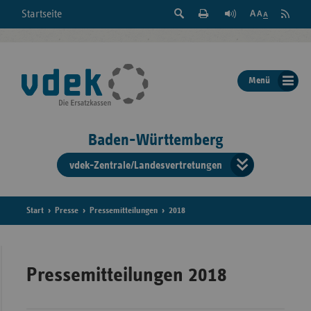
Suche
Seite
RSS
Startseite
Feed
einblenden
Drucken
abonni
Schrift
/
ausblenden
der
Menü
Seite
ändern
Baden-Württemberg
vdek-Zentrale/Landesvertretungen
Verband
der
Ersatzka
Start
Presse
Pressemitteilungen
2018
Bun
Pressemitteilungen 2018