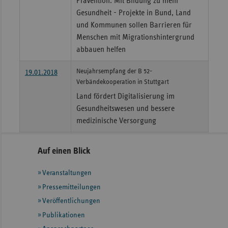
Prävention: Mit Bildung zu mehr
Gesundheit - Projekte in Bund, Land
und Kommunen sollen Barrieren für
Menschen mit Migrationshintergrund
abbauen helfen
Neujahrsempfang der B 52-
19.01.2018
Verbändekooperation in Stuttgart
Land fördert Digitalisierung im
Gesundheitswesen und bessere
medizinische Versorgung
Seitennavigation
Seitenleiste
Auf einen Blick
mit
Veranstaltungen
weiteren
Informationen
Pressemitteilungen
Veröffentlichungen
Publikationen