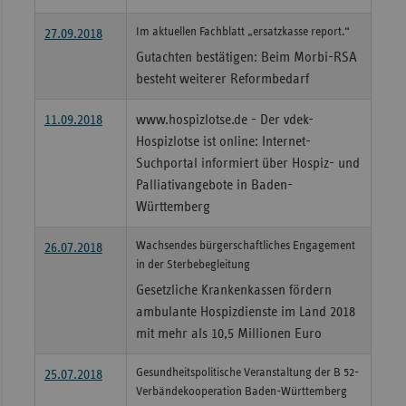
Sac
Im aktuellen Fachblatt „ersatzkasse report.“
27.09.2018
Sac
Gutachten bestätigen: Beim Morbi-RSA
An
besteht weiterer Reformbedarf
Sch
11.09.2018
www.hospizlotse.de - Der vdek-
Ho
Hospizlotse ist online: Internet-
Thü
Suchportal informiert über Hospiz- und
Palliativangebote in Baden-
Württemberg
Wachsendes bürgerschaftliches Engagement
26.07.2018
in der Sterbebegleitung
Gesetzliche Krankenkassen fördern
ambulante Hospizdienste im Land 2018
mit mehr als 10,5 Millionen Euro
Gesundheitspolitische Veranstaltung der B 52-
25.07.2018
Verbändekooperation Baden-Württemberg