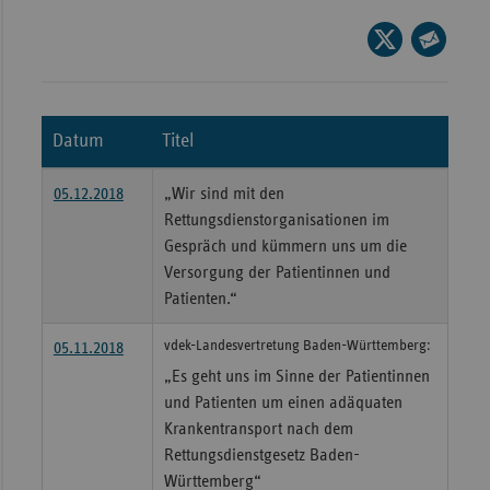
Wür
Seite
auf
Seite
Bay
X
per
Ber
teilen
E-
Datum
Titel
Bre
Mail
teilen
Ha
05.12.2018
„Wir sind mit den
Hes
Rettungsdienstorganisationen im
Gespräch und kümmern uns um die
Mec
Versorgung der Patientinnen und
Vo
Patienten.“
Nie
vdek-Landesvertretung Baden-Württemberg:
05.11.2018
Nor
„Es geht uns im Sinne der Patientinnen
Wes
und Patienten um einen adäquaten
Rhe
Krankentransport nach dem
Rettungsdienstgesetz Baden-
Württemberg“
Saa